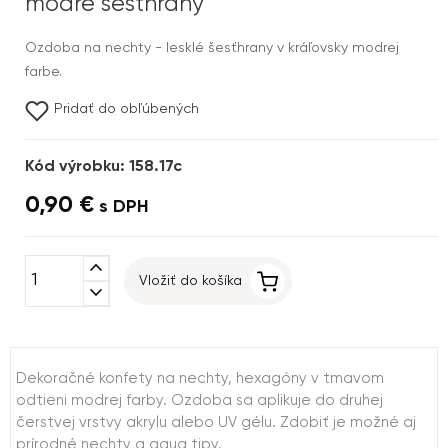
modré šesťhrany
Ozdoba na nechty - lesklé šesťhrany v kráľovsky modrej
farbe.
Pridať do obľúbených
Kód výrobku: 158.17c
0,90 €
s DPH
expand_less
Vložiť do košíka
expand_more
Dekoračné konfety na nechty, hexagóny v tmavom
odtieni modrej farby. Ozdoba sa aplikuje do druhej
čerstvej vrstvy akrylu alebo UV gélu. Zdobiť je možné aj
prírodné nechty a aqua tipy.