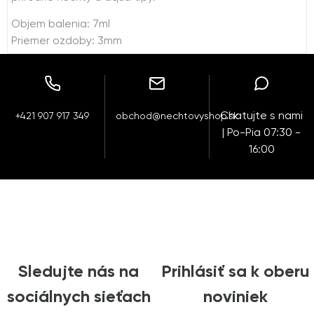
Objem balenia: 7ml
Priemer ozdoby: 3mm
Chatujte s nami
+421 907 917 349
obchod@nechtovyshop.sk
| Po-Pia 07:30 -
16:00
Sledujte nás na
Prihlásiť sa k oberu
sociálnych sieťach
noviniek