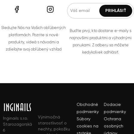
Sledujte Nás na Vašich obľúbených
Buďte prvý, kto dostane e-maily s
platformách. Pozrite si nové
najnovšími produktmi a výhodnými
produkty, videá s návodmi a
ponukami. Z odberu sa môžete
zdieľajte svoj obľúbený vzhľad
kedykoľvek odhlásiť.
Obchodné
Dodacie
podmienky
podmienky
Výnimočná
Inginails s.r.o.
Súbory
Ochrana
starostlivosť o
Starozagorská
cookies na
osobných
nechty, pokožku
6
stránke
údajov