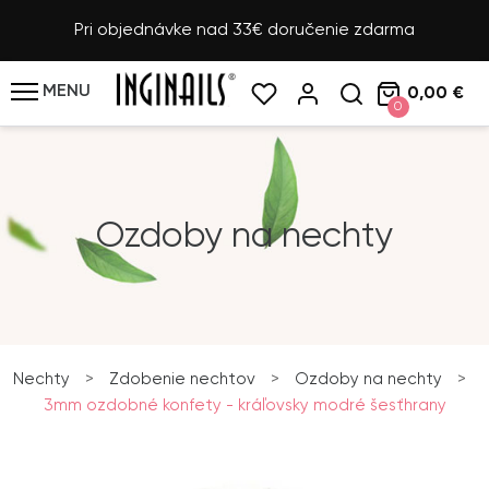
Pri objednávke nad 33€ doručenie zdarma
MENU
0,00 €
0
Ozdoby na nechty
Nechty
>
Zdobenie nechtov
>
Ozdoby na nechty
>
3mm ozdobné konfety - kráľovsky modré šesťhrany