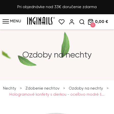
Pri objednávke nad 33€ doručenie zdarma
MENU
0,00 €
0
Ozdoby na nechty
Nechty
>
Zdobenie nechtov
>
Ozdoby na nechty
>
Hologramové konfety s dierkou - oceľovo modré š...