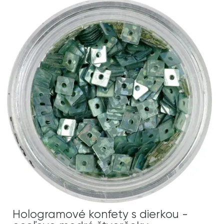
Hologramové konfety s dierkou -