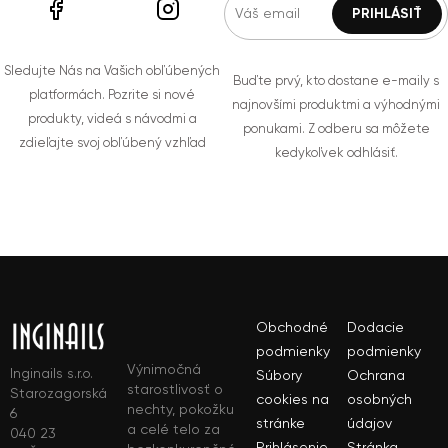
Sledujte Nás na Vašich obľúbených
Buďte prvý, kto dostane e-maily s
platformách. Pozrite si nové
najnovšími produktmi a výhodnými
produkty, videá s návodmi a
ponukami. Z odberu sa môžete
zdieľajte svoj obľúbený vzhľad
kedykoľvek odhlásiť.
Obchodné
Dodacie
podmienky
podmienky
Výnimočná
Inginails s.r.o.
Súbory
Ochrana
starostlivosť o
Starozagorská
cookies na
osobných
nechty, pokožku
6
stránke
údajov
a celé telo za
040 23