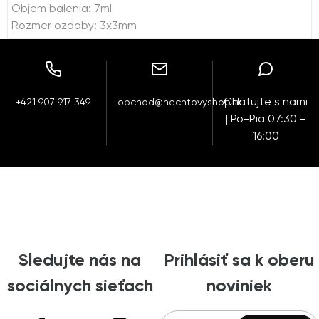
Objem balenia: 7ml
Rozmer ozdoby: 3x3mm
Chatujte s nami
+421 907 917 349
obchod@nechtovyshop.sk
| Po-Pia 07:30 -
16:00
Sledujte nás na
Prihlásiť sa k oberu
sociálnych sieťach
noviniek