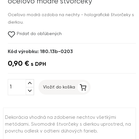
oceľovo modré štvorčeky
Oceľovo modrá ozdoba na nechty - holografické štvorčeky s
dierkou.
Pridať do obľúbených
Kód výrobku: 180.13b-0203
0,90 €
s DPH
expand_less
Vložiť do košíka
expand_more
Dekorácia vhodná na zdobenie nechtov všetkými
metódami. Sivomodré štvorčeky s dierkou uprostred, na
povrchu odlesk v odtieni dúhových farieb.