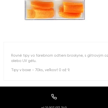
Rovné tipy vo farebnom odtieni broskyne, s glitrovým 
alebo UV gélu.
Tipy v boxe - 70ks, veľkosť 0 až 9.
+421 907 917 349