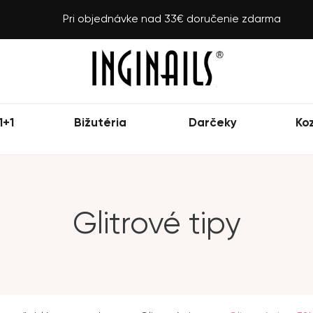
Pri objednávke nad 33€ doručenie zdarma
1+1
Bižutéria
Darčeky
Ko
Glitrové tipy