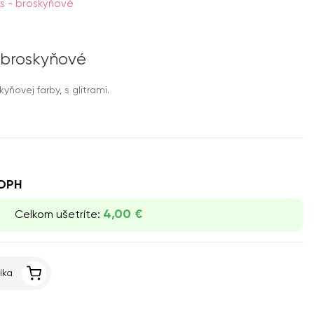
ks - broskyňové
- broskyňové
yňovej farby, s glitrami.
DPH
4,00 €
Celkom ušetríte:
íka