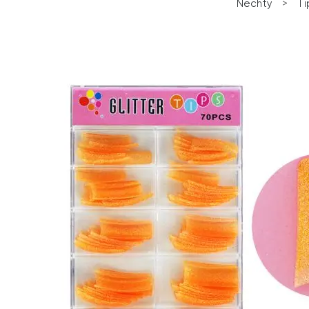
Nechty
>
Ti