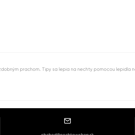
ozdobným prachom. Tipy sa lepia na nechty pomocou lepidla na
obchod@nechtovyshop.sk