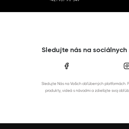
Sledujte nás na sociálnych
Sledujte Nás na Vašich obľúbených platformách. Po
produkty, videá s návodmi a zdieľajte svoj obľú