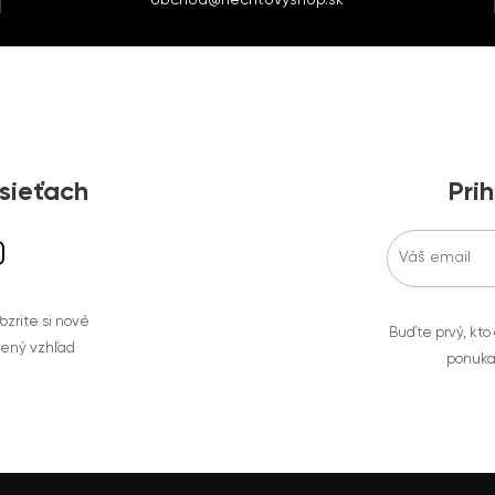
 sieťach
Prih
zrite si nové
Buďte prvý, kto
bený vzhľad
ponuka