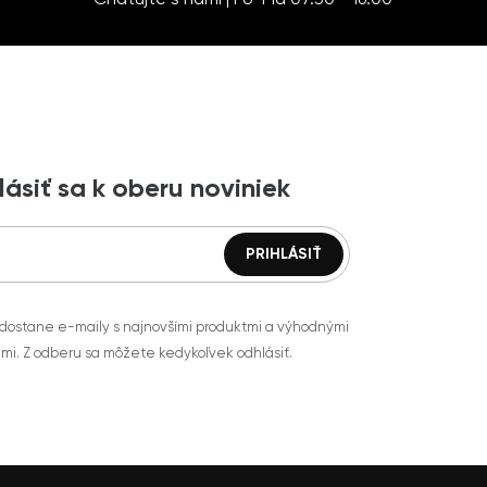
lásiť sa k oberu noviniek
 dostane e-maily s najnovšími produktmi a výhodnými
mi. Z odberu sa môžete kedykoľvek odhlásiť.