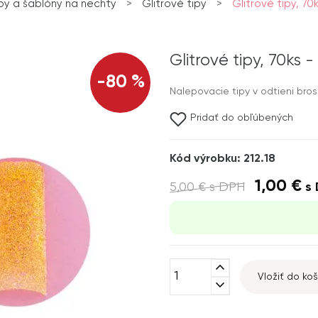
py a šablóny na nechty
>
Glitrové tipy
>
Glitrové tipy, 70
Glitrové tipy, 70ks 
-80 %
Nalepovacie tipy v odtieni brosk
Pridať do obľúbených
Kód výrobku: 212.18
1,00 €
5,00 €
s DPH
s 
expand_less
Vložiť do koš
expand_more