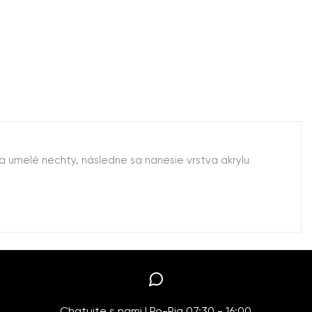
 umelé nechty, následne sa nanesie vrstva akrylu
Chatujte s nami | Po-Pia 07:30 - 16:00