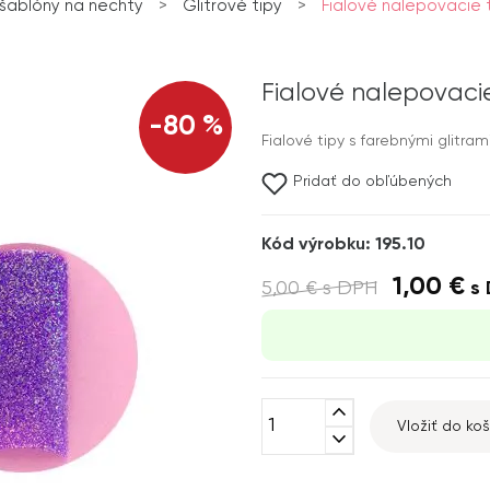
 šablóny na nechty
>
Glitrové tipy
>
Fialové nalepovacie ti
Fialové nalepovacie 
-80 %
Fialové tipy s farebnými glitra
Pridať do obľúbených
Kód výrobku: 195.10
1,00 €
5,00 €
s DPH
s 
expand_less
Vložiť do koš
expand_more