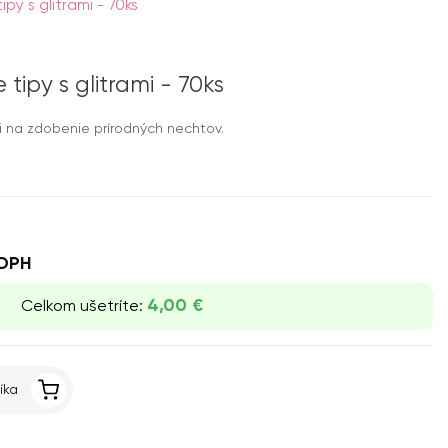
py s glitrami - 70ks
tipy s glitrami - 70ks
mi na zdobenie prírodných nechtov.
DPH
4,00 €
Celkom ušetríte:
íka