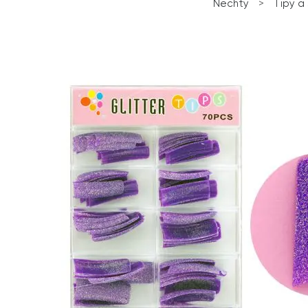
Nechty
>
Tipy a