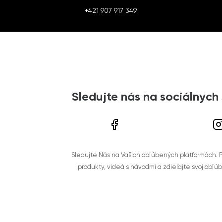
+421 907 917 349
Sledujte nás na sociálnych
Sledujte Nás na Vašich obľúbených platformách. Po
produkty, videá s návodmi a zdieľajte svoj obľú