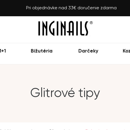
Pri objednávke nad 33€ doručenie zdarma
1+1
Bižutéria
Darčeky
Ko
Glitrové tipy