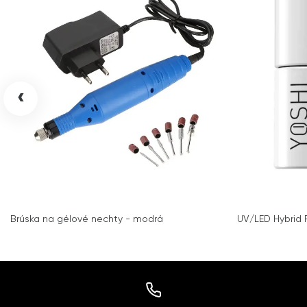
‹
Brúska na gélové nechty - modrá
UV/LED Hybrid P