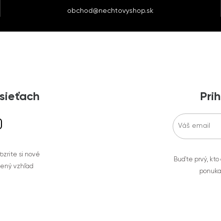
obchod@nechtovyshop.sk
 sieťach
Prih
zrite si nové
Buďte prvý, kto
bený vzhľad
ponuka