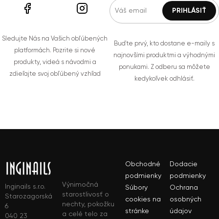
Sledujte Nás na Vašich obľúbených
Buďte prvý, kto dostane e-maily s
platformách. Pozrite si nové
najnovšími produktmi a výhodnými
produkty, videá s návodmi a
ponukami. Z odberu sa môžete
zdieľajte svoj obľúbený vzhľad
kedykoľvek odhlásiť.
Obchodné
Dodacie
podmienky
podmienky
Výnimočná
Inginails s.r.o.
Súbory
Ochrana
starostlivosť o
Starozagorská
cookies na
osobných
nechty, pokožku
6
stránke
údajov
a celé telo za
040 23