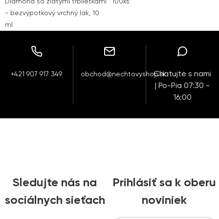
Diamond so zlatými trblietkami
100ks
- bezvýpotkový vrchný lak, 10
ml
Chatujte s nami
+421 907 917 349
obchod@nechtovyshop.sk
| Po-Pia 07:30 -
16:00
Sledujte nás na
Prihlásiť sa k oberu
sociálnych sieťach
noviniek