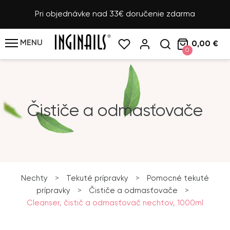
Pri objednávke nad 33€ doručenie zdarma
MENU
0,00 €
0
Čističe a odmasťovače
Nechty
>
Tekuté prípravky
>
Pomocné tekuté
prípravky
>
Čističe a odmasťovače
>
Cleanser, čistič a odmasťovač nechtov, 1000ml