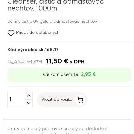
Cleanser, čistič a odmasťovač
nechtov, 1000ml
Účinný čistič UV gélu a odmasťovač nechtov.
Pridať do obľúbených
Kód výrobku: sk.168.17
11,50 €
14,45 €
s DPH
s DPH
2,95 €
Celkom ušetríte:
expand_less
Vložiť do košíka
expand_more
Tekutý pomocný prípravok určený na dôkladné