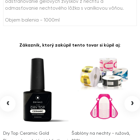
odstraňovanie gélových zvyškov z nechtu a
odmasťovanie nechtového lôžka s vanilkovou vôňou.
Objem balenia - 1000ml
Zákazník, ktorý zakúpil tento tovar si kúpil aj:
‹
›
Dry Top Ceramic Gold
Šablóny na nechty - ružová,