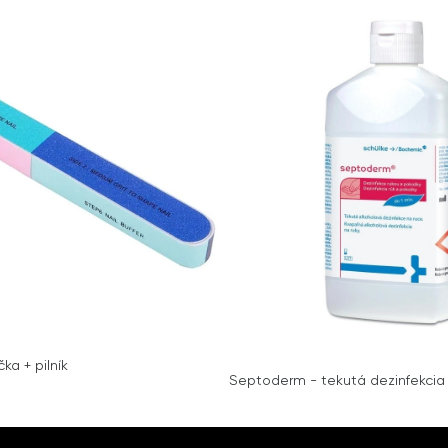
ka + pilník
Septoderm - tekutá dezinfekcia