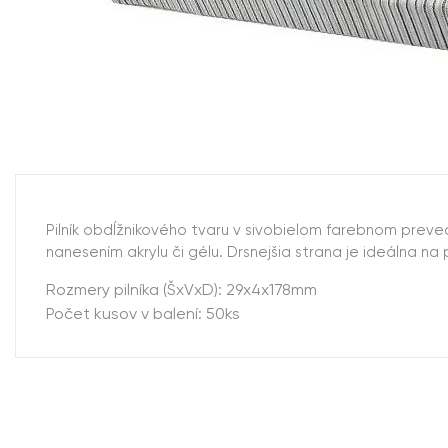
Pilník obdĺžnikového tvaru v sivobielom farebnom preve
nanesením akrylu či gélu. Drsnejšia strana je ideálna 
Rozmery pilníka (ŠxVxD): 29x4x178mm
Počet kusov v balení: 50ks