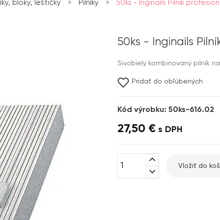
níky, bloky, leštičky
>
Pilníky
>
50ks - Inginails Pilník profesio
50ks - Inginails Pil
Sivobiely kombinovaný pilník na
Pridať do obľúbených
Kód výrobku: 50ks-616.02
27,50 €
s DPH
expand_less
Vložiť do koš
expand_more