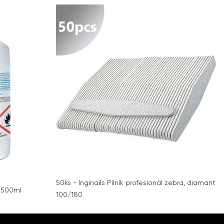
50ks - Inginails Pilník profesionál zebra, diamant
 500ml
100/180