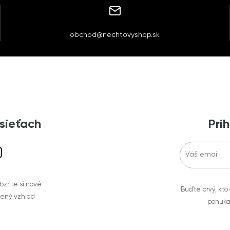
obchod@nechtovyshop.sk
 sieťach
Prih
zrite si nové
Buďte prvý, kto
bený vzhľad
ponuka