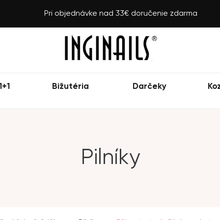
Pri objednávke nad 33€ doručenie zdarma
1+1
Bižutéria
Darčeky
Ko
Pilníky