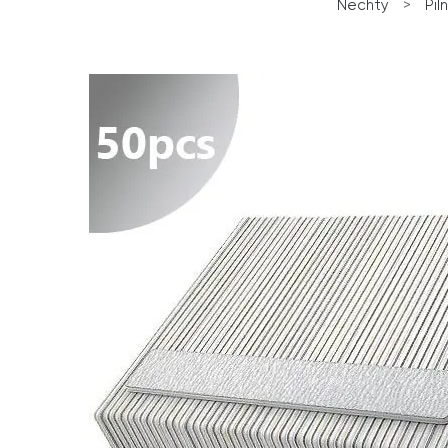
Nechty
>
Pil