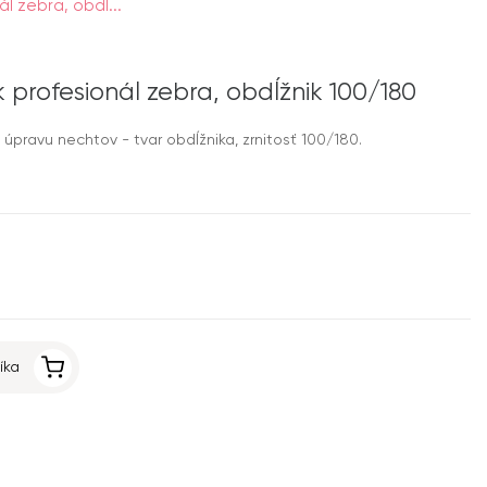
nál zebra, obdĺ...
ník profesionál zebra, obdĺžnik 100/180
 úpravu nechtov - tvar obdĺžnika, zrnitosť 100/180.
íka