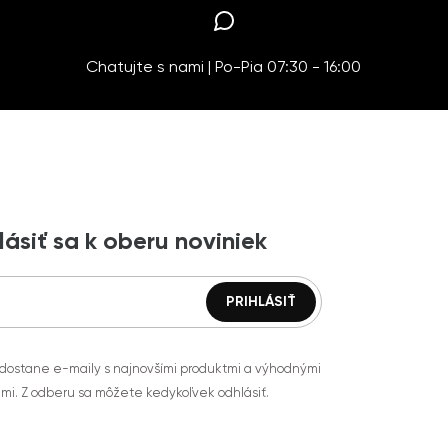
Chatujte s nami | Po-Pia 07:30 - 16:00
lásiť sa k oberu noviniek
 dostane e-maily s najnovšími produktmi a výhodnými
mi. Z odberu sa môžete kedykoľvek odhlásiť.