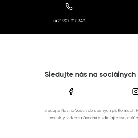
+421 907 917 349
Sledujte nás na sociálnych
Sledujte Nás na Vašich obľúbených platformách. Po
produkty, videá s návodmi a zdieľajte svoj obľú