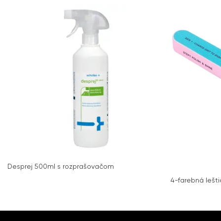
Desprej 500ml s rozprašovačom
4-farebná leštič