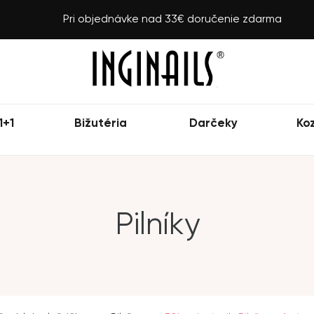
Pri objednávke nad 33€ doručenie zdarma
1+1
Bižutéria
Darčeky
Ko
Pilníky