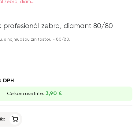
nál zebra, diam...
ník profesionál zebra, diamant 80/80
tu, s najhrubšou zrnitosťou - 80/80.
s DPH
3,90 €
Celkom ušetríte:
íka