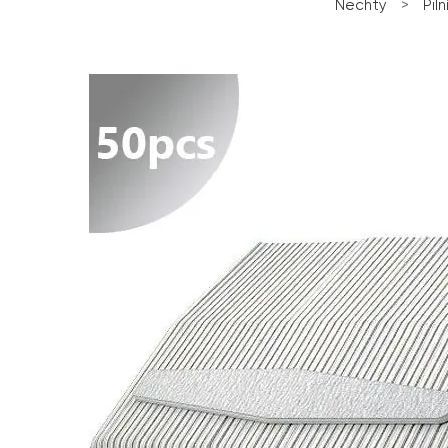
Nechty
>
Piln