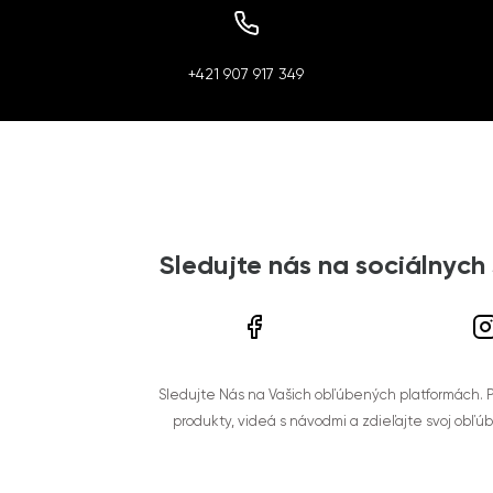
+421 907 917 349
Sledujte nás na sociálnych
Sledujte Nás na Vašich obľúbených platformách. Po
produkty, videá s návodmi a zdieľajte svoj obľú