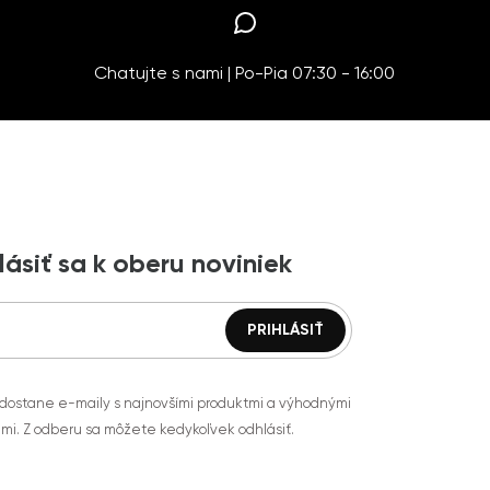
Chatujte s nami | Po-Pia 07:30 - 16:00
lásiť sa k oberu noviniek
 dostane e-maily s najnovšími produktmi a výhodnými
mi. Z odberu sa môžete kedykoľvek odhlásiť.