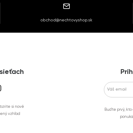
obchod@nechtovyshop.sk
 sieťach
Prih
zrite si nové
Buďte prvý, kto
bený vzhľad
ponuka