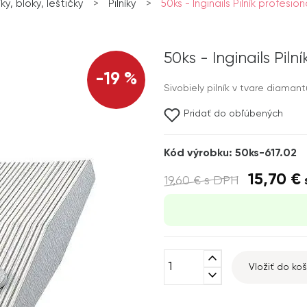
íky, bloky, leštičky
>
Pilníky
>
50ks - Inginails Pilník profesio
50ks - Inginails Pil
-19 %
Sivobiely pilník v tvare diaman
Pridať do obľúbených
Kód výrobku: 50ks-617.02
15,70 €
19,60 €
s DPH
expand_less
Vložiť do koš
expand_more