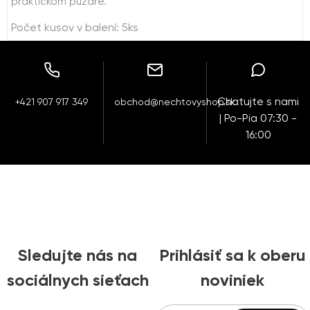
praktickom púzdre.
Počet kusov v balení: 5ks
Chatujte s nami
+421 907 917 349
obchod@nechtovyshop.sk
| Po-Pia 07:30 -
16:00
Sledujte nás na
Prihlásiť sa k oberu
sociálnych sieťach
noviniek