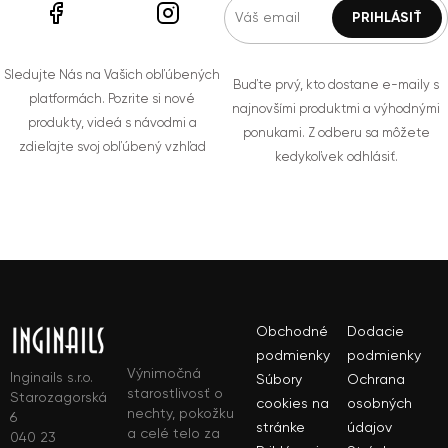
Sledujte Nás na Vašich obľúbených
Buďte prvý, kto dostane e-maily s
platformách. Pozrite si nové
najnovšími produktmi a výhodnými
produkty, videá s návodmi a
ponukami. Z odberu sa môžete
zdieľajte svoj obľúbený vzhľad
kedykoľvek odhlásiť.
Obchodné
Dodacie
podmienky
podmienky
Výnimočná
Inginails s.r.o.
Súbory
Ochrana
starostlivosť o
Starozagorská
cookies na
osobných
nechty, pokožku
6
stránke
údajov
a celé telo za
040 23