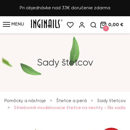
Pri objednávke nad 33€ doručenie zdarma
MENU
0,00 €
0
Sady štetcov
Pomôcky a nástroje
>
Štetce a perá
>
Sady štetcov
>
Strieborné modelovacie štetce na nechty - 5ks sada