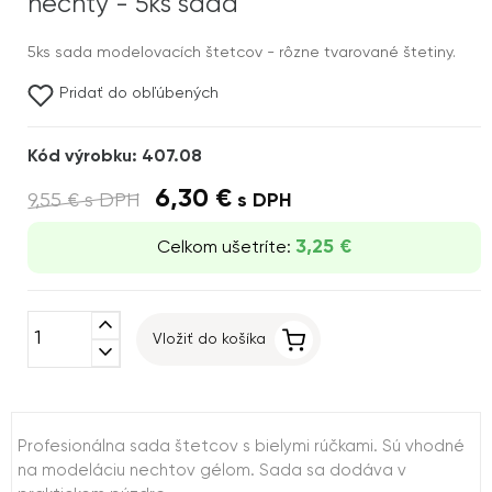
nechty - 5ks sada
5ks sada modelovacích štetcov - rôzne tvarované štetiny.
Pridať do obľúbených
Kód výrobku: 407.08
6,30 €
9,55 €
s DPH
s DPH
3,25 €
Celkom ušetríte:
expand_less
Vložiť do košíka
expand_more
Profesionálna sada štetcov s bielymi rúčkami. Sú vhodné
na modeláciu nechtov gélom. Sada sa dodáva v