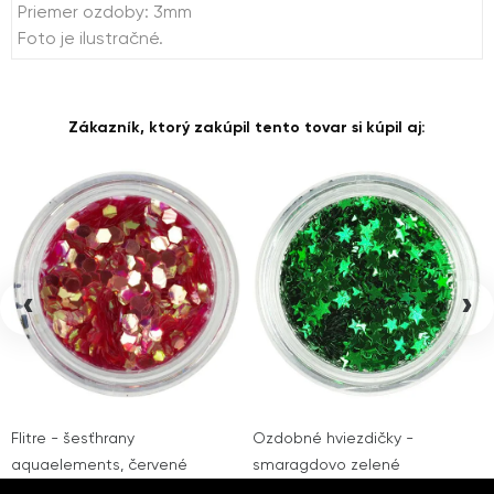
Priemer ozdoby: 3mm
Foto je ilustračné.
Zákazník, ktorý zakúpil tento tovar si kúpil aj:
‹
›
Flitre - šesťhrany
Ozdobné hviezdičky -
aquaelements, červené
smaragdovo zelené