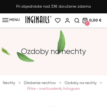
Pri objednávke nad 33€ doručenie zdarma
MENU
0,00 €
0
Ozdoby na nechty
Nechty
>
Zdobenie nechtov
>
Ozdoby na nechty
>
Flitre - svetlozelené, hologram