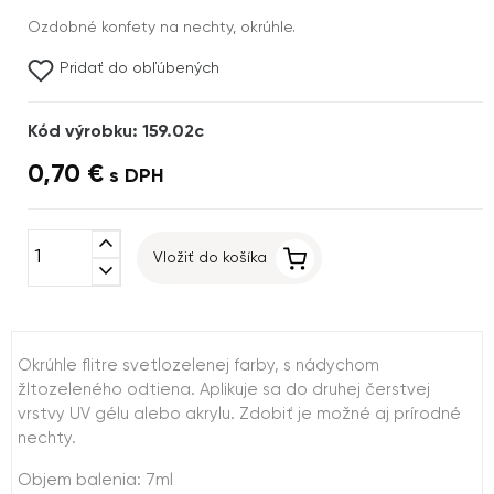
Ozdobné konfety na nechty, okrúhle.
Pridať do obľúbených
Kód výrobku: 159.02c
0,70 €
s DPH
expand_less
Vložiť do košíka
expand_more
Okrúhle flitre svetlozelenej farby, s nádychom
žltozeleného odtiena. Aplikuje sa do druhej čerstvej
vrstvy UV gélu alebo akrylu. Zdobiť je možné aj prírodné
nechty.
Objem balenia: 7ml