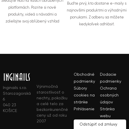
Sledujte Nás na Vašich obľúbených
Buďte prvý, kto dostane e-maily s
platformách. Pozrite si nové
najnovšími produktmi a výhodnými
produkty, videá s návodmi a
ponukami. Z odberu sa môžete
zdieľajte svoj obľúbený vzhľad
kedykoľvek odhlásiť.
Obchodné
Dodacie
podmienky
podmienky
Výnimočná
Inginails s.r.o.
Súbory
Ochrana
starostlivosť o
Starozagorská
cookies na
osobných
nechty, pokožku
6
stránke
údajov
a celé telo za
040 23
Prihlásenie
Stránka
bezkonkurenčné
KOŠICE
ceny už od roku
webu
2007
Odstúpiť od zmluvy