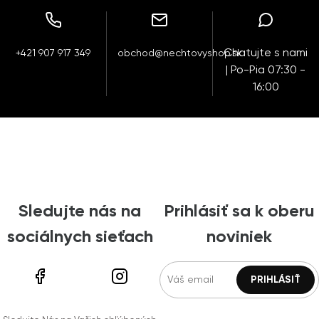
Chatujte s nami
+421 907 917 349
obchod@nechtovyshop.sk
| Po-Pia 07:30 -
16:00
Sledujte nás na
Prihlásiť sa k oberu
sociálnych sieťach
noviniek