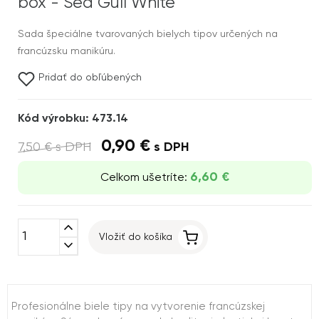
box - Sea Gull White
Sada špeciálne tvarovaných bielych tipov určených na
francúzsku manikúru.
Pridať do obľúbených
Kód výrobku: 473.14
0,90 €
7,50 €
s DPH
s DPH
6,60 €
Celkom ušetríte:
expand_less
Vložiť do košíka
expand_more
Profesionálne biele tipy na vytvorenie francúzskej