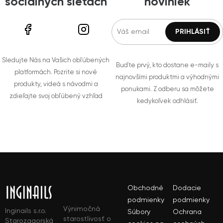
sociálnych sieťach
noviniek
Sledujte Nás na Vašich obľúbených
Buďte prvý, kto dostane e-maily s
platformách. Pozrite si nové
najnovšími produktmi a výhodnými
produkty, videá s návodmi a
ponukami. Z odberu sa môžete
zdieľajte svoj obľúbený vzhľad
kedykoľvek odhlásiť.
Obchodné
Dodacie
podmienky
podmienky
Výnimočná
Inginails s.r.o.
Súbory
Ochrana
starostlivosť o
Starozagorská