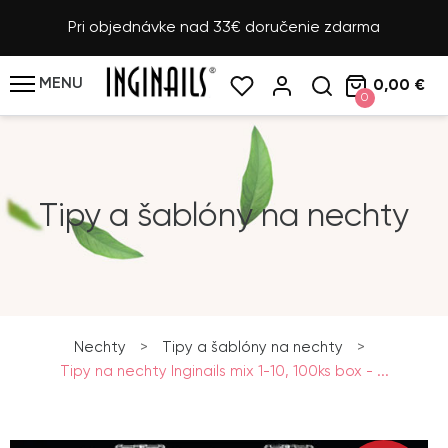
Pri objednávke nad 33€ doručenie zdarma
MENU
0,00 €
0
Tipy a šablóny na nechty
Nechty
>
Tipy a šablóny na nechty
>
Tipy na nechty Inginails mix 1-10, 100ks box - ...