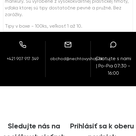
manikúry. Sú vyrobené z vysokokvalitnej plastickej hmoty,
vďaka ktorej sú tipy dostatočne pevné a pružné. Bez
zarážky.
Tipy v boxe - 100ks, veľkosť 1 až 10.
Chatujte s nami
+421 907 917 349
obchod@nechtovyshop.sk
| Po-Pia 07:30 -
16:00
Sledujte nás na
Prihlásiť sa k oberu