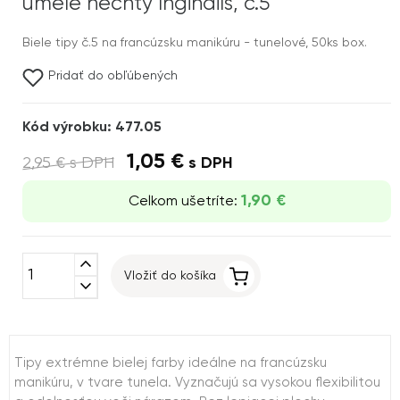
umelé nechty Inginails, č.5
Biele tipy č.5 na francúzsku manikúru - tunelové, 50ks box.
Pridať do obľúbených
Kód výrobku: 477.05
1,05 €
2,95 €
s DPH
s DPH
1,90 €
Celkom ušetríte:
expand_less
Vložiť do košíka
expand_more
Tipy extrémne bielej farby ideálne na francúzsku
manikúru, v tvare tunela. Vyznačujú sa vysokou flexibilitou