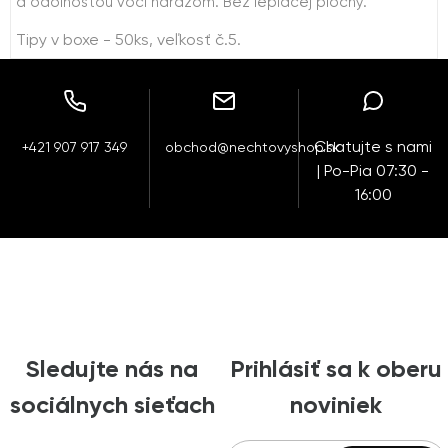
a odolnosťou voči nárazom. Bez lepiacej plochy.
Tipy v boxe - 50ks, veľkosť č.5.
Chatujte s nami
+421 907 917 349
obchod@nechtovyshop.sk
| Po-Pia 07:30 -
16:00
Sledujte nás na
Prihlásiť sa k oberu
sociálnych sieťach
noviniek