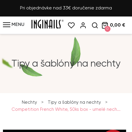
Pri objednávke nad 33€ doručenie zdarma
MENU
0,00 €
0
Tipy a šablóny na nechty
Nechty
>
Tipy a šablóny na nechty
>
Competition French White, 50ks box - umelé nech...