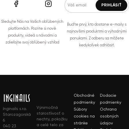
Sledujte Nás na Vašich obľúbených
Buďte prvý, kto dostane e-maily s
platformách. Pozrite si nové
najnovšími produktmi a výhodnými
produkty, videá s návodmi a
ponukami. Z odberu sa môžete
zdieľajte svoj obľúbený vzhľad
kedykoľvek odhlásiť.
Obchodné
Dodacie
podmienky
podmienky
Výnimočná
Inginails s.r.o.
Súbory
Ochrana
starostlivosť o
Starozagorská
cookies na
osobných
nechty, pokožku
6
stránke
údajov
a celé telo za
040 23