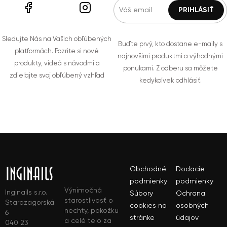
Sledujte Nás na Vašich obľúbených
Buďte prvý, kto dostane e-maily s
platformách. Pozrite si nové
najnovšími produktmi a výhodnými
produkty, videá s návodmi a
ponukami. Z odberu sa môžete
zdieľajte svoj obľúbený vzhľad
kedykoľvek odhlásiť.
Obchodné
Dodacie
podmienky
podmienky
Výnimočná
Inginails s.r.o.
Súbory
Ochrana
starostlivosť o
Starozagorská
cookies na
osobných
nechty, pokožku
6
stránke
údajov
a celé telo za
040 23