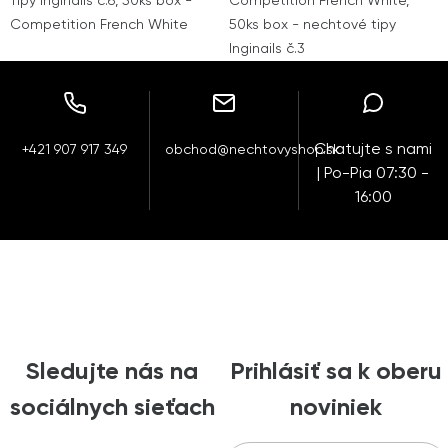
Tipy Inginails č.6, 50ks box -
Competition French White,
Competition French White
50ks box - nechtové tipy
Inginails č.3
Chatujte s nami
+421 907 917 349
obchod@nechtovyshop.sk
| Po-Pia 07:30 -
16:00
Sledujte nás na
Prihlásiť sa k oberu
sociálnych sieťach
noviniek