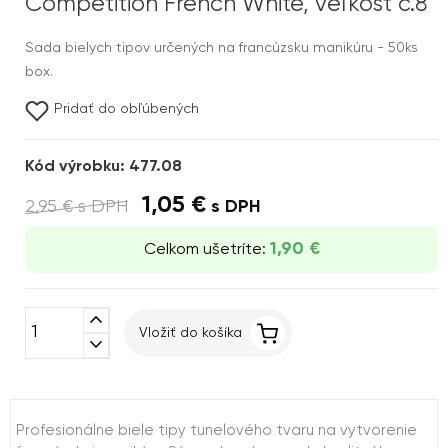
Competition French White, veľkosť č.8
Sada bielych tipov určených na francúzsku manikúru - 50ks
box.
Pridať do obľúbených
Kód výrobku: 477.08
1,05 €
2,95 €
s DPH
s DPH
1,90 €
Celkom ušetríte:
expand_less
Vložiť do košíka
expand_more
Profesionálne biele tipy tunelového tvaru na vytvorenie