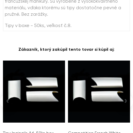
francúzskej manikúry. Sú vyrobené z vysokokvalitného
materiálu, vďaka ktorému sú tipy dostatočne pevné a
pružné. Bez zarážky.
Tipy v boxe - 50ks, veľkosť č.8.
Zákazník, ktorý zakúpil tento tovar si kúpil aj:
‹
›