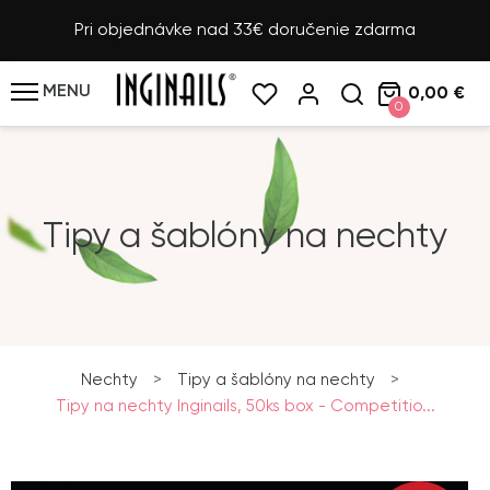
Pri objednávke nad 33€ doručenie zdarma
MENU
0,00 €
0
Tipy a šablóny na nechty
Nechty
>
Tipy a šablóny na nechty
>
Tipy na nechty Inginails, 50ks box - Competitio...