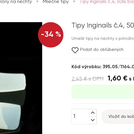
blóny na nechty
>
Mliečne tipy
>
Tipy Inginails č.4, 50ks b
Tipy Inginails č.4, 
-34 %
Umelé tipy na nechty v prírodno
Pridať do obľúbených
Kód výrobku: 395.05/1164.
1,60 €
2,45 €
s DPH
s 
expand_less
Vložiť do koš
expand_more