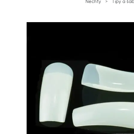
Nechty
>
Tipy a ša