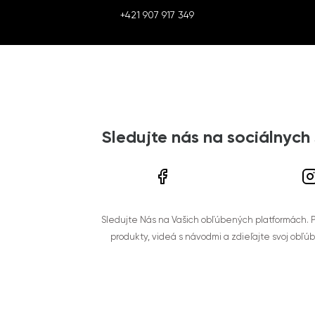
+421 907 917 349
Sledujte nás na sociálnych
Sledujte Nás na Vašich obľúbených platformách. Po
produkty, videá s návodmi a zdieľajte svoj obľú