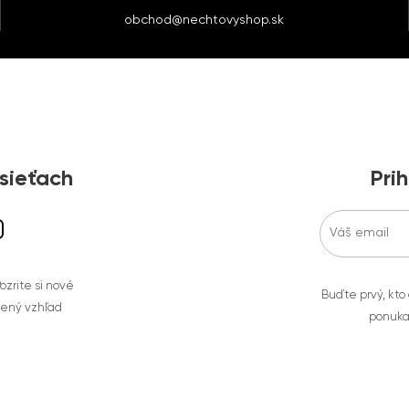
obchod@nechtovyshop.sk
 sieťach
Prih
zrite si nové
Buďte prvý, kto
bený vzhľad
ponuka