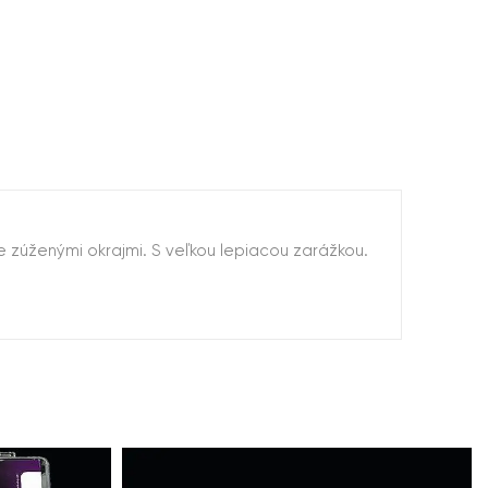
 zúženými okrajmi. S veľkou lepiacou zarážkou.