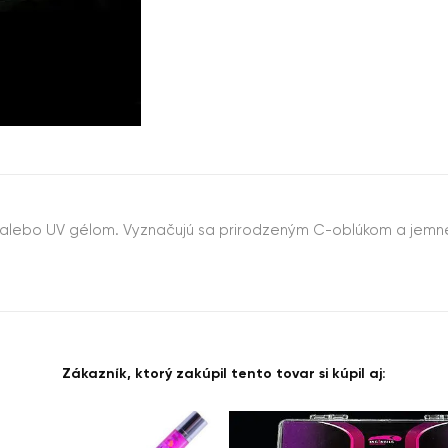
m alebo UV gélom. Vyznačujú sa prirodzeným C-oblúkom a jemne
Zákazník, ktorý zakúpil tento tovar si kúpil aj: