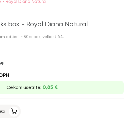
ox - Royal Diana Natural
50ks box - Royal Diana Natural
m odtieni - 50ks box, veľkosť č.4.
09
DPH
0,85 €
Celkom ušetríte:
íka