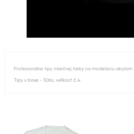
Profesionálne tipy mliečnej farby na modeláciu akrylo
Tipy v boxe - 50ks, veľkosť č.4.