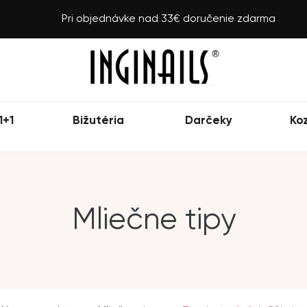
Pri objednávke nad 33€ doručenie zdarma
1+1
Bižutéria
Darčeky
Ko
Mliečne tipy