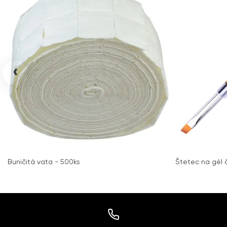
‹
Buničitá vata - 500ks
Štetec na gél č