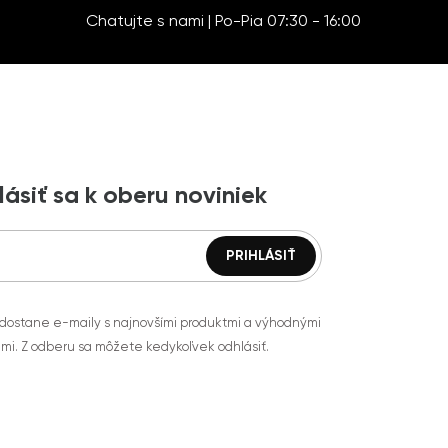
Chatujte s nami | Po-Pia 07:30 - 16:00
lásiť sa k oberu noviniek
 dostane e-maily s najnovšími produktmi a výhodnými
mi. Z odberu sa môžete kedykoľvek odhlásiť.