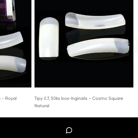
›
x - Royal
Tipy č.7, 50ks box-Inginails - Cosmo Square
Natural