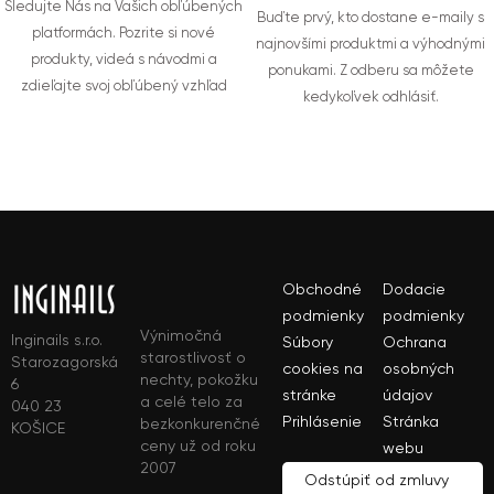
Sledujte Nás na Vašich obľúbených
Buďte prvý, kto dostane e-maily s
platformách. Pozrite si nové
najnovšími produktmi a výhodnými
produkty, videá s návodmi a
ponukami. Z odberu sa môžete
zdieľajte svoj obľúbený vzhľad
kedykoľvek odhlásiť.
Obchodné
Dodacie
podmienky
podmienky
Výnimočná
Inginails s.r.o.
Súbory
Ochrana
starostlivosť o
Starozagorská
cookies na
osobných
nechty, pokožku
6
stránke
údajov
a celé telo za
040 23
Prihlásenie
Stránka
bezkonkurenčné
KOŠICE
ceny už od roku
webu
2007
Odstúpiť od zmluvy