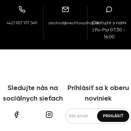
Chatujte s nami
+421 907 917 349
obchod@nechtovyshop.sk
| Po-Pia 07:30 -
16:00
Sledujte nás na
Prihlásiť sa k oberu
sociálnych sieťach
noviniek