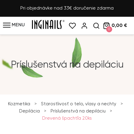
Pri objednávke nad 33€ doručenie zdarma
MENU
0,00 €
0
Príslušenstvá na depiláciu
Kozmetika
>
Starostlivosť o telo, vlasy a nechty
>
Depilácia
>
Príslušenstvá na depiláciu
>
Drevená špachtľa 20ks