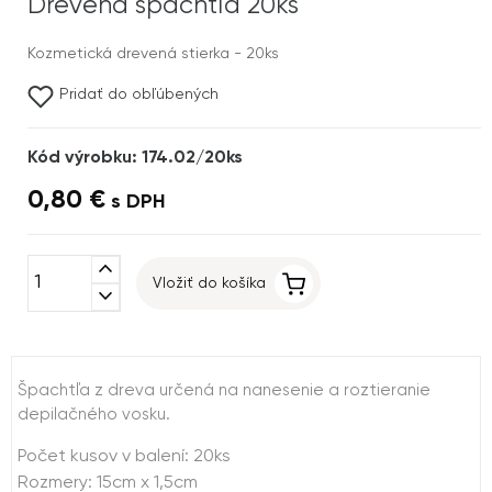
Drevená špachtľa 20ks
Kozmetická drevená stierka - 20ks
Pridať do obľúbených
Kód výrobku: 174.02/20ks
0,80 €
s DPH
expand_less
Vložiť do košíka
expand_more
Špachtľa z dreva určená na nanesenie a roztieranie
depilačného vosku.
Počet kusov v balení: 20ks
Rozmery: 15cm x 1,5cm