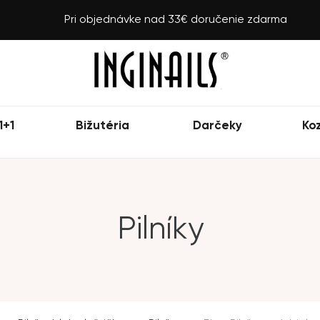
Pri objednávke nad 33€ doručenie zdarma
1+1
Bižutéria
Darčeky
Ko
Pilníky