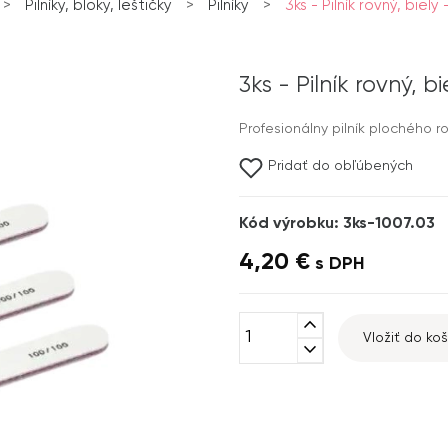
>
Pilníky, bloky, leštičky
>
Pilníky
>
3ks - Pilník rovný, biely
3ks - Pilník rovný, b
Profesionálny pilník plochého r
Pridať do obľúbených
Kód výrobku: 3ks-1007.03
4,20 €
s DPH
expand_less
Vložiť do koš
expand_more