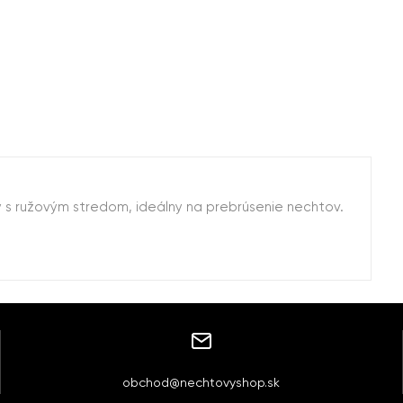
rby s ružovým stredom, ideálny na prebrúsenie nechtov.
obchod@nechtovyshop.sk