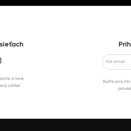
 sieťach
Prih
zrite si nové
Buďte prvý, kto
bený vzhľad
ponuka