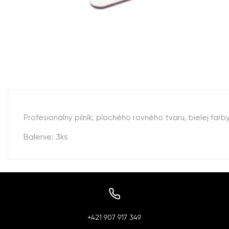
Profesionálny pilník, plochého rovného tvaru, bielej fa
Balenie: 3ks
+421 907 917 349