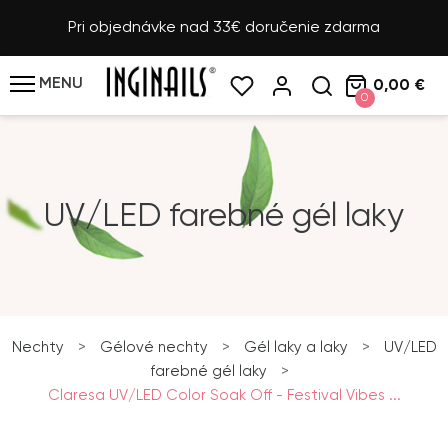
Pri objednávke nad 33€ doručenie zdarma
MENU
0,00 €
0
UV/LED farebné gél laky
Nechty
>
Gélové nechty
>
Gél laky a laky
>
UV/LED
farebné gél laky
>
Claresa UV/LED Color Soak Off - Festival Vibes ...