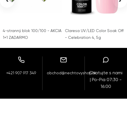
‹
›
4-stranný blok 100/100 - AKCIA
Claresa UV/LED Color Soak Off
1+1 ZADARMO
- Celebration 4, 5g
Chatujte s nami
+421 907 917 349
obchod@nechtovyshop.sk
| Po-Pia 07:30 -
16:00