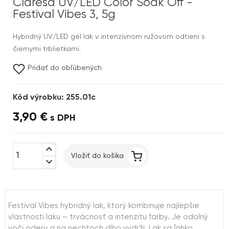
Claresa UV/LED Color Soak Off -
Festival Vibes 3, 5g
Hybridný UV/LED gél lak v intenzívnom ružovom odtieni s
čiernymi trblietkami.
Pridať do obľúbených
Kód výrobku: 255.01c
3,90 €
s DPH
expand_less
Vložiť do košíka
expand_more
Festival Vibes hybridný lak, ktorý kombinuje najlepšie
vlastnosti laku – trvácnosť a intenzitu farby. Je odolný
voči oderu a na nechtoch dlho vydrží. Lak sa ľahko