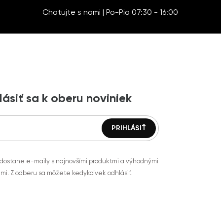
Chatujte s nami | Po-Pia 07:30 - 16:00
lásiť sa k oberu noviniek
 dostane e-maily s najnovšími produktmi a výhodnými
mi. Z odberu sa môžete kedykoľvek odhlásiť.