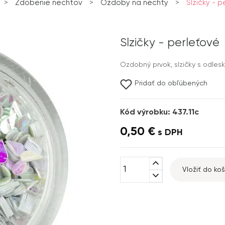
>
Zdobenie nechtov
>
Ozdoby na nechty
>
Slzičky - 
Slzičky - perleťové
Ozdobný prvok, slzičky s odles
Pridať do obľúbených
Kód výrobku: 437.11c
0,50 €
s DPH
expand_less
Vložiť do koš
expand_more