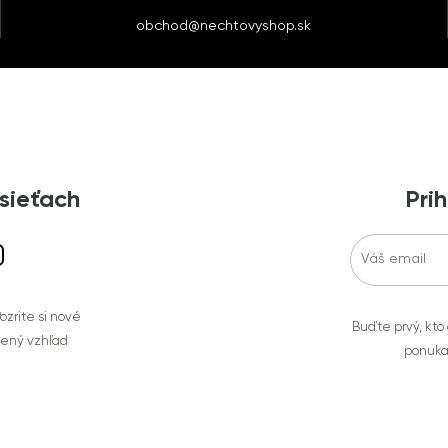
obchod@nechtovyshop.sk
 sieťach
Prih
zrite si nové
Buďte prvý, kto
bený vzhľad
ponuka