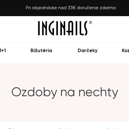
Pri objednávke nad 33€ doručenie zdarma
1+1
Bižutéria
Darčeky
Ko
Ozdoby na nechty