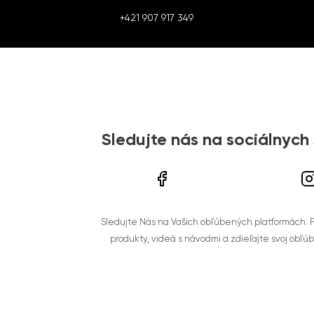
+421 907 917 349
Sledujte nás na sociálnych
Sledujte Nás na Vašich obľúbených platformách. Po
produkty, videá s návodmi a zdieľajte svoj obľú