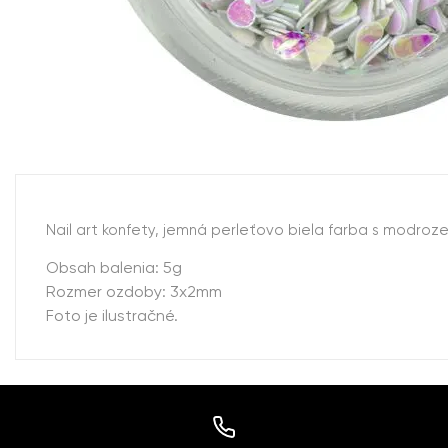
Nail art konfety, jemná perleťovo biela farba s modro
Obsah balenia: 5g
Rozmer ozdoby: 3x2mm
Foto je ilustračné.