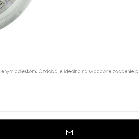
zeleným odleskom. Ozdoba je ideálna na svadobné zdobenie pr