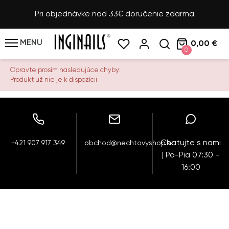
Pri objednávke nad 33€ doručenie zdarma
MENU
0,00 €
0
Opravte prosím nasledujúce chyby:
Produkt už nie je k dispozícii
Chatujte s nami
+421 907 917 349
obchod@nechtovyshop.sk
| Po-Pia 07:30 -
16:00