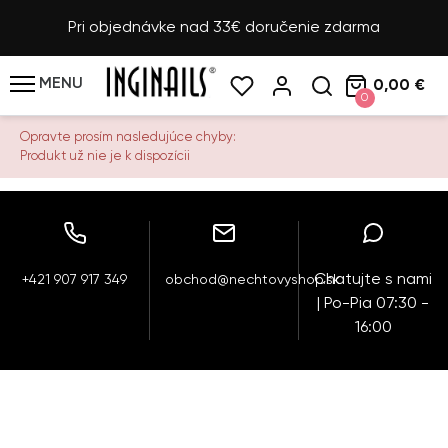
Pri objednávke nad 33€ doručenie zdarma
MENU
0,00 €
0
Opravte prosím nasledujúce chyby:
Produkt už nie je k dispozícii
Chatujte s nami
+421 907 917 349
obchod@nechtovyshop.sk
| Po-Pia 07:30 -
16:00