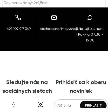
Rozmer ozdoby: 2x1,5mm
Chatujte s nami
+421 907 917 349
obchod@nechtovyshop.sk
| Po-Pia 07:30 -
16:00
Sledujte nás na
Prihlásiť sa k oberu
sociálnych sieťach
noviniek