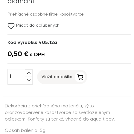
diamant
Priehľadné ozdobné flitre, kosoštvorce.
Pridať do obľúbených
Kód výrobku: 405.12a
0,50 €
s DPH
expand_less
Vložiť do košíka
expand_more
Dekorácia z priehľadného materiálu, sýto
oranžovočervené kosoštvorce so svetlozeleným
odleskom. Konfety sú tenké, vhodné do aqua tipov.
Obsah balenia: 5g