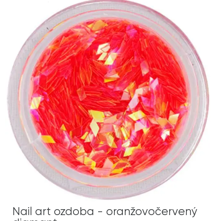
Nail art ozdoba - oranžovočervený