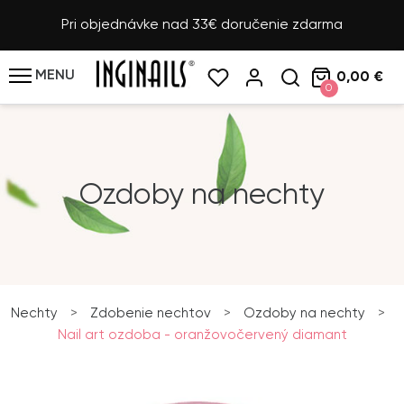
Pri objednávke nad 33€ doručenie zdarma
MENU
0,00 €
0
Ozdoby na nechty
Nechty
>
Zdobenie nechtov
>
Ozdoby na nechty
>
Nail art ozdoba - oranžovočervený diamant