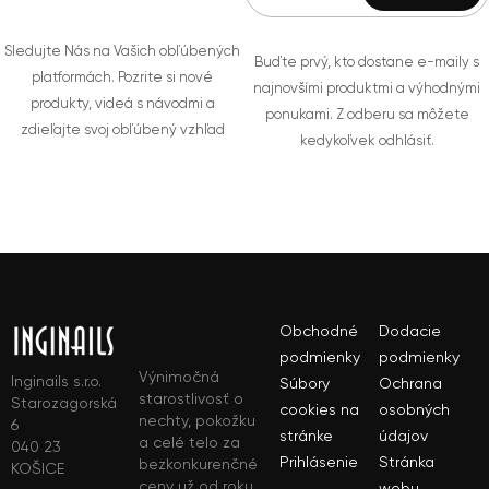
Sledujte Nás na Vašich obľúbených
Buďte prvý, kto dostane e-maily s
platformách. Pozrite si nové
najnovšími produktmi a výhodnými
produkty, videá s návodmi a
ponukami. Z odberu sa môžete
zdieľajte svoj obľúbený vzhľad
kedykoľvek odhlásiť.
Obchodné
Dodacie
podmienky
podmienky
Výnimočná
Inginails s.r.o.
Súbory
Ochrana
starostlivosť o
Starozagorská
cookies na
osobných
nechty, pokožku
6
stránke
údajov
a celé telo za
040 23
Prihlásenie
Stránka
bezkonkurenčné
KOŠICE
ceny už od roku