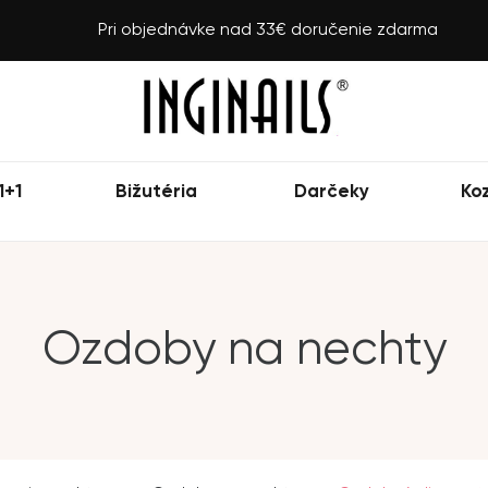
Pri objednávke nad 33€ doručenie zdarma
1+1
Bižutéria
Darčeky
Ko
Ozdoby na nechty