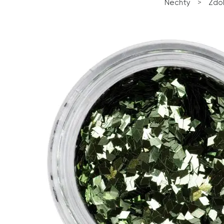
Nechty
>
Zdo