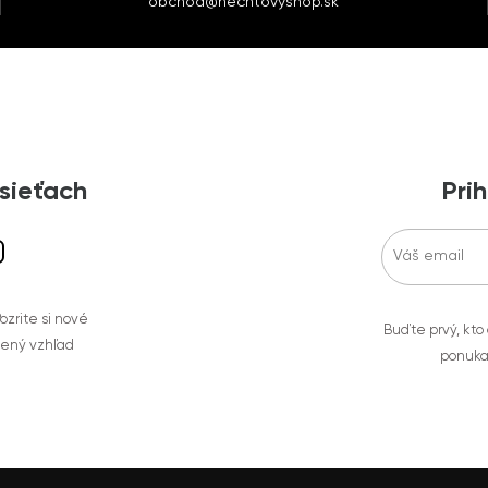
obchod@nechtovyshop.sk
 sieťach
Prih
zrite si nové
Buďte prvý, kto
bený vzhľad
ponuka