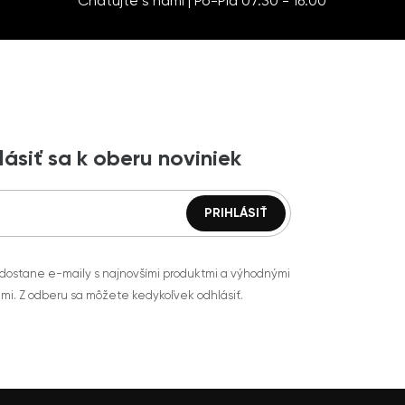
Chatujte s nami | Po-Pia 07:30 - 16:00
lásiť sa k oberu noviniek
 dostane e-maily s najnovšími produktmi a výhodnými
mi. Z odberu sa môžete kedykoľvek odhlásiť.