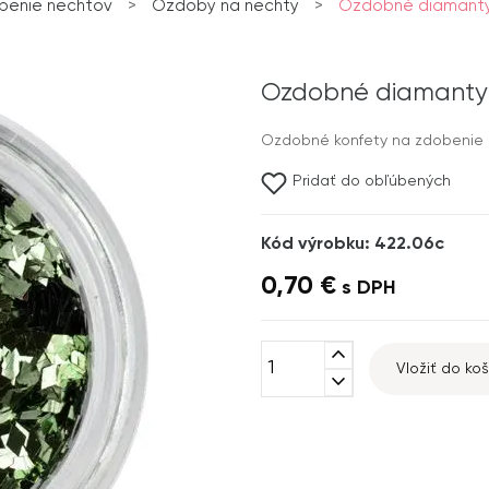
benie nechtov
>
Ozdoby na nechty
>
Ozdobné diamanty 
Ozdobné diamanty 
Ozdobné konfety na zdobenie n
Pridať do obľúbených
Kód výrobku: 422.06c
0,70 €
s DPH
expand_less
Vložiť do koš
expand_more