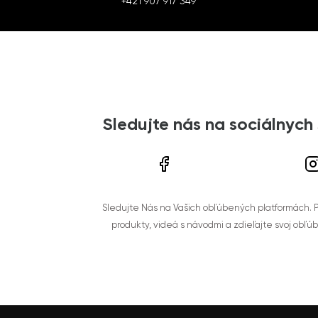
+421 907 917 349
Sledujte nás na sociálnych
Sledujte Nás na Vašich obľúbených platformách. Po
produkty, videá s návodmi a zdieľajte svoj obľú