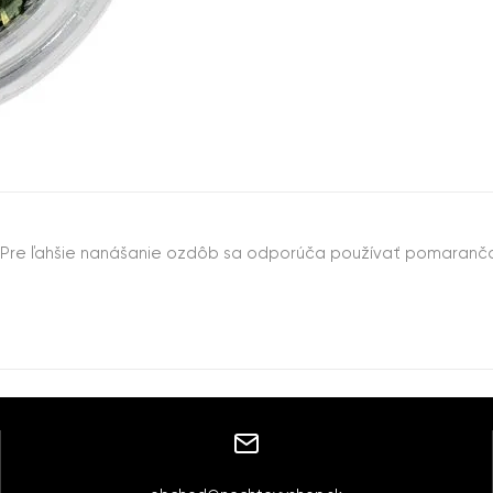
sk. Pre ľahšie nanášanie ozdôb sa odporúča používať pomarančo