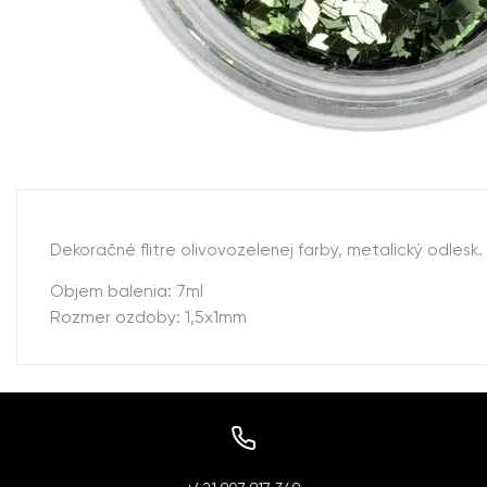
Dekoračné flitre olivovozelenej farby, metalický odle
Objem balenia: 7ml
Rozmer ozdoby: 1,5x1mm