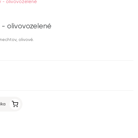
- olivovozelené
- olivovozelené
echtov, olivové.
íka