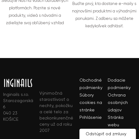
Sledujte Nás na Vašich obľúbených
Buďte prvý, kto dostane e-maily s
platformách. Pozrite si nové
najnovšími produktmi a výhodnými
produkty, videá s návodmi a
ponukami. Z odberu sa môžete
zdieľajte svoj obľúbený vzhľad
kedykoľvek odhlásiť.
Obchodné
Dodacie
podmienky
podmienky
Výnimočná
Inginails s.r.o.
Súbory
Ochrana
starostlivosť o
Starozagorská
cookies na
osobných
nechty, pokožku
6
stránke
údajov
a celé telo za
040 23
Prihlásenie
Stránka
bezkonkurenčné
KOŠICE
ceny už od roku
webu
2007
Odstúpiť od zmluvy