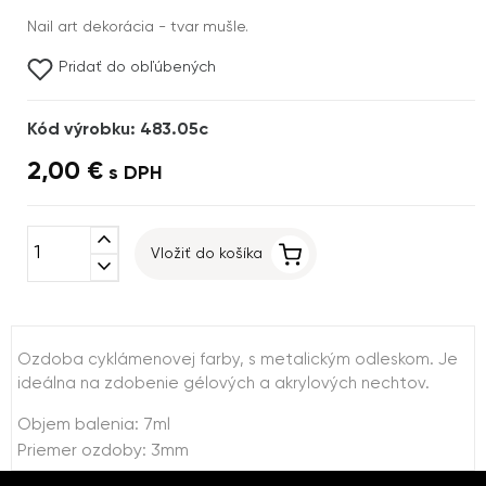
Nail art dekorácia - tvar mušle.
Pridať do obľúbených
Kód výrobku: 483.05c
2,00 €
s DPH
expand_less
Vložiť do košíka
expand_more
Ozdoba cyklámenovej farby, s metalickým odleskom. Je
ideálna na zdobenie gélových a akrylových nechtov.
Objem balenia: 7ml
Priemer ozdoby: 3mm