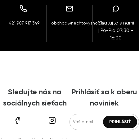
Chatujte s nami
+421 907 917 349
obchod@nechtovyshop.sk
| Po-Pia 07:30 -
16:00
Sledujte nás na
Prihlásiť sa k oberu
sociálnych sieťach
noviniek