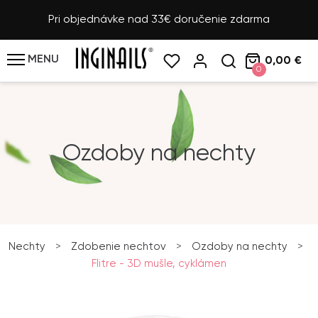
Pri objednávke nad 33€ doručenie zdarma
MENU
0,00 €
0
Ozdoby na nechty
Nechty
>
Zdobenie nechtov
>
Ozdoby na nechty
>
Flitre - 3D mušle, cyklámen