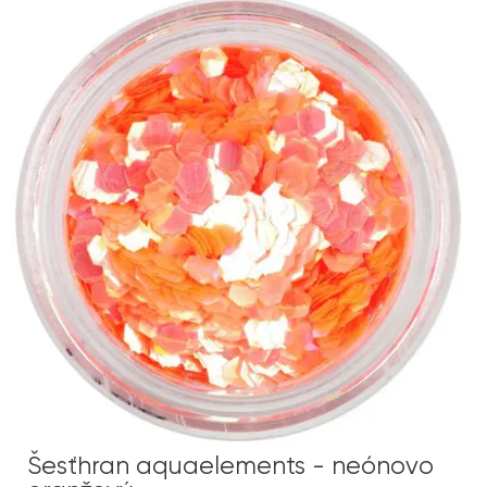
Šesťhran aquaelements - neónovo