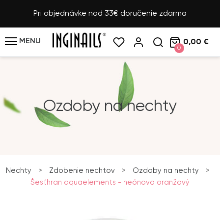
Pri objednávke nad 33€ doručenie zdarma
MENU
0,00 €
0
Ozdoby na nechty
Nechty
>
Zdobenie nechtov
>
Ozdoby na nechty
>
Šesťhran aquaelements - neónovo oranžový