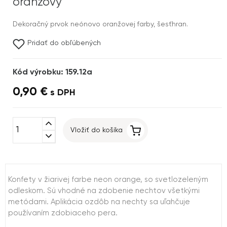
oranžový
Dekoračný prvok neónovo oranžovej farby, šesťhran.
Pridať do obľúbených
Kód výrobku: 159.12a
0,90 €
s DPH
expand_less
Vložiť do košíka
expand_more
Konfety v žiarivej farbe neon orange, so svetlozeleným
odleskom. Sú vhodné na zdobenie nechtov všetkými
metódami. Aplikácia ozdôb na nechty sa uľahčuje
používaním zdobiaceho pera.