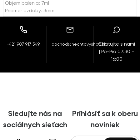
Objem balenia: 7ml
Priemer ozdoby: 3mm
Chatujte s nami
+421 907 917 349
obchod@nechtovyshop.sk
| Po-Pia 07:30 -
16:00
Sledujte nás na
Prihlásiť sa k oberu
sociálnych sieťach
noviniek