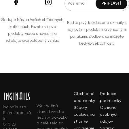
Sledujte Nás na Vašich obľúbených
Buďte prvý, kto dostane e-maily s
platformách. Pozrite si nové
najnovšími produktmi a výhodnými
produkty, videá s návodmi a
ponukami. Z odberu sa môžete
zdieľajte svoj obľúbený vzhľad
kedykoľvek odhlásiť.
Obchodné
Dodacie
podmienky
podmienky
Výnimočná
Inginails s.r.o.
Súbory
Ochrana
starostlivosť o
Starozagorská
cookies na
osobných
nechty, pokožku
6
stránke
údajov
a celé telo za
040 23
Prihlásenie
Stránka