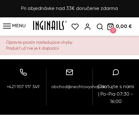
Pri objednávke nad 33€ doručenie zdarma
MENU
0,00 €
0
Opravte prosím nasledujúce chyby:
Produkt už nie je k dispozícii
Chatujte s nami
+421 907 917 349
obchod@nechtovyshop.sk
| Po-Pia 07:30 -
16:00