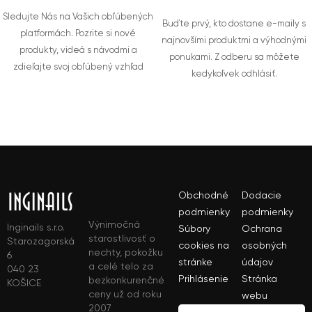
Sledujte Nás na Vašich obľúbených
Buďte prvý, kto dostane e-maily s
platformách. Pozrite si nové
najnovšími produktmi a výhodnými
produkty, videá s návodmi a
ponukami. Z odberu sa môžete
zdieľajte svoj obľúbený vzhľad
kedykoľvek odhlásiť.
Obchodné
Dodacie
podmienky
podmienky
Výnimočná
Inginails s.r.o.
Súbory
Ochrana
starostlivosť o
Starozagorská
cookies na
osobných
nechty, pokožku
6
stránke
údajov
a celé telo za
040 23
Prihlásenie
Stránka
bezkonkurenčné
KOŠICE
ceny už od roku
webu
2007