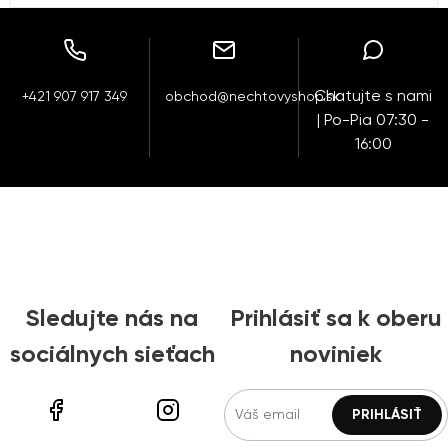
Chatujte s nami
+421 907 917 349
obchod@nechtovyshop.sk
| Po-Pia 07:30 -
16:00
Sledujte nás na
Prihlásiť sa k oberu
sociálnych sieťach
noviniek