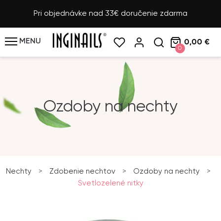
Pri objednávke nad 33€ doručenie zdarma
MENU
0,00 €
0
Ozdoby na nechty
Nechty
>
Zdobenie nechtov
>
Ozdoby na nechty
>
Svetlozelené nitky