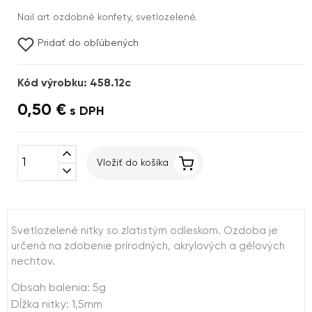
Nail art ozdobné konfety, svetlozelené.
Pridať do obľúbených
Kód výrobku: 458.12c
0,50 €
s DPH
expand_less
Vložiť do košíka
expand_more
Svetlozelené nitky so zlatistým odleskom. Ozdoba je
určená na zdobenie prírodných, akrylových a gélových
nechtov.
Obsah balenia: 5g
Dĺžka nitky: 1,5mm