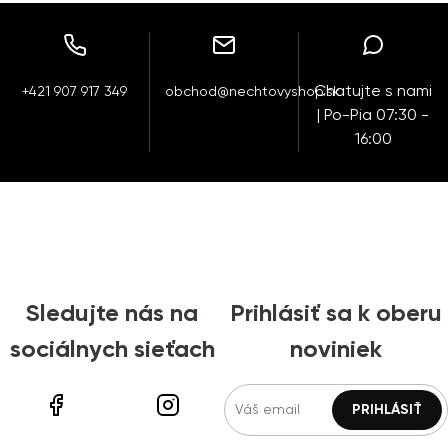
Chatujte s nami
+421 907 917 349
obchod@nechtovyshop.sk
| Po-Pia 07:30 -
16:00
Sledujte nás na
Prihlásiť sa k oberu
sociálnych sieťach
noviniek