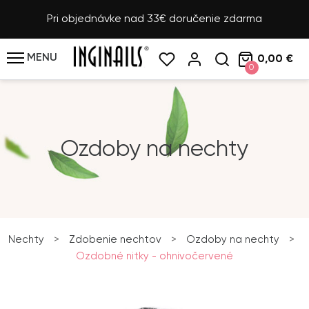
Pri objednávke nad 33€ doručenie zdarma
MENU
0,00 €
0
Ozdoby na nechty
Nechty
>
Zdobenie nechtov
>
Ozdoby na nechty
>
Ozdobné nitky - ohnivočervené