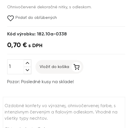
Ohnivočervené dekoračné nitky, s odleskom.
Pridať do obľúbených
Kód výrobku: 182.10a-0338
0,70 €
s DPH
expand_less
Vložiť do košíka
expand_more
Pozor: Posledné kusy na sklade!
Ozdobné konfety vo výraznej, ohnivočervenej farbe, s
intenzívnym červeným a fialovým odleskom. Vhodné na
všetky typy nechtov.