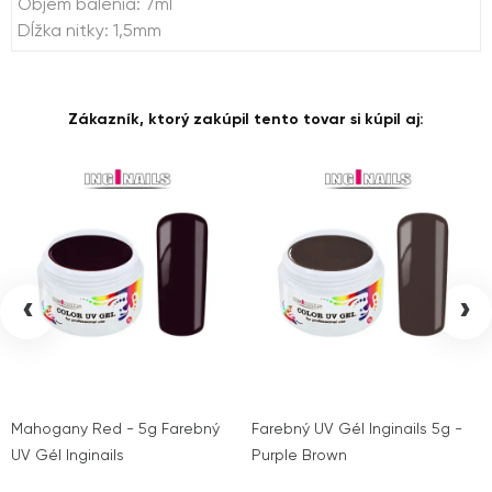
Objem balenia: 7ml
Dĺžka nitky: 1,5mm
Zákazník, ktorý zakúpil tento tovar si kúpil aj:
‹
›
Mahogany Red - 5g Farebný
Farebný UV Gél Inginails 5g -
UV Gél Inginails
Purple Brown