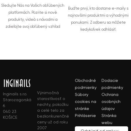
Sledujte Nás na Vašich obľúbených
Buďte prvý, kto dostane e-maily s
platformách. Pozrite si nové
najnovšími produktmi a výhodnými
produkty, videá s návodmi a
ponukami. Z odberu sa môžete
zdieľajte svoj obľúbený vzhľad
kedykoľvek odhlásiť.
Obchodné
Dodacie
podmienky
podmienky
Výnimočná
Inginails s.r.o.
Súbory
Ochrana
starostlivosť o
Starozagorská
cookies na
osobných
nechty, pokožku
6
stránke
údajov
a celé telo za
040 23
Prihlásenie
Stránka
bezkonkurenčné
KOŠICE
ceny už od roku
webu
2007