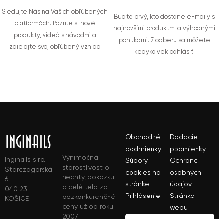
Sledujte Nás na Vašich obľúbených
Buďte prvý, kto dostane e-maily s
platformách. Pozrite si nové
najnovšími produktmi a výhodnými
produkty, videá s návodmi a
ponukami. Z odberu sa môžete
zdieľajte svoj obľúbený vzhľad
kedykoľvek odhlásiť.
Obchodné
Dodacie
podmienky
podmienky
Výnimočná
Inginails s.r.o.
Súbory
Ochrana
starostlivosť o
Starozagorská
cookies na
osobných
nechty, pokožku
6
stránke
údajov
a celé telo za
040 23
Prihlásenie
Stránka
bezkonkurenčné
KOŠICE
ceny už od roku
webu
2007