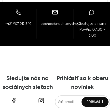
Chatujte s nami
+421 907 917 349
obchod@nechtovyshop.sk
| Po-Pia 07:30 -
16:00
Sledujte nás na
Prihlásiť sa k oberu
sociálnych sieťach
noviniek