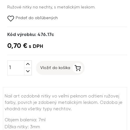
Ružové nitky na nechty, s metalickým leskom.
Pridať do obľúbených
Kód výrobku: 476.17c
0,70 €
s DPH
expand_less
Vložiť do košíka
expand_more
Nail art ozdobné nitky vo veľmi peknom odtieni ružovej
farby, povrch je zdobený metalickým leskom. Ozdoba je
vhodná na všetky typy nechtov.
Objem balenia: 7ml
Dĺžka nitky: 3mm