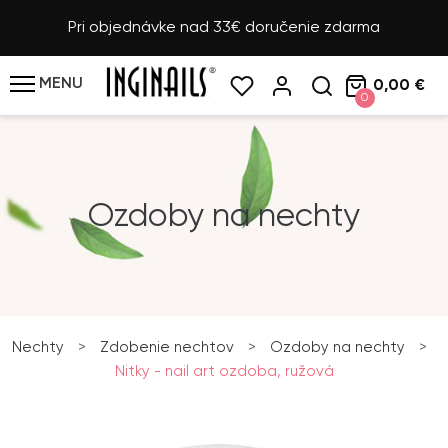
Pri objednávke nad 33€ doručenie zdarma
MENU
0,00 €
0
Ozdoby na nechty
Nechty
>
Zdobenie nechtov
>
Ozdoby na nechty
>
Nitky - nail art ozdoba, ružová