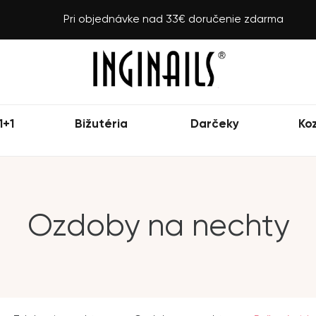
Pri objednávke nad 33€ doručenie zdarma
1+1
Bižutéria
Darčeky
Ko
Ozdoby na nechty