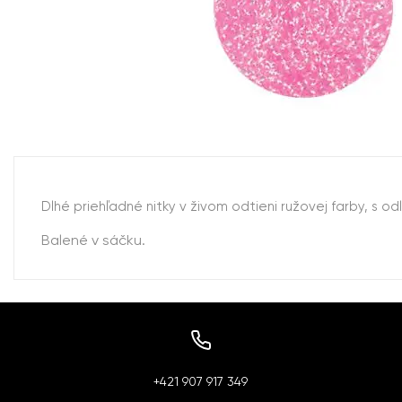
Dlhé priehľadné nitky v živom odtieni ružovej farby, s o
Balené v sáčku.
+421 907 917 349