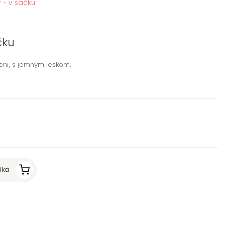
 - v sáčku
čku
eni, s jemným leskom.
íka