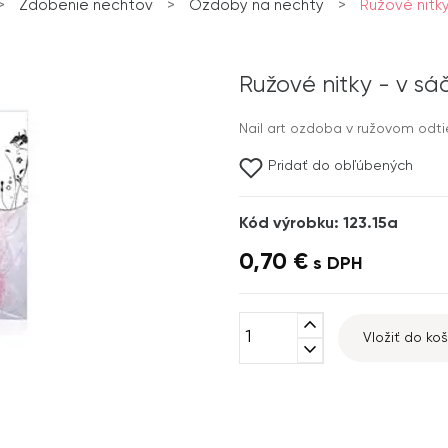
>
Zdobenie nechtov
>
Ozdoby na nechty
>
Ružové nitky
Ružové nitky - v sá
Nail art ozdoba v ružovom odti
Pridať do obľúbených
Kód výrobku: 123.15a
0,70 €
s DPH
expand_less
Vložiť do koš
expand_more