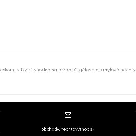
dleskom. Nitky sú vhodné na prírodné, gélové aj akrylové nechty
obchod@nechtovyshop.sk