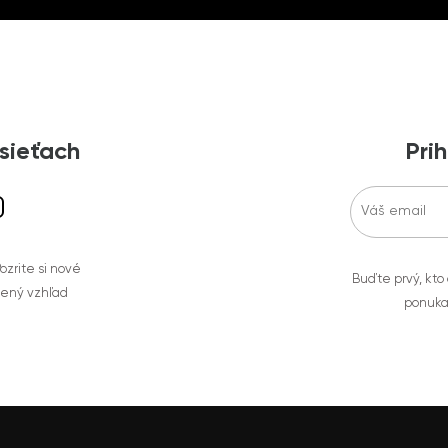
 sieťach
Prih
zrite si nové
Buďte prvý, kto
bený vzhľad
ponuka