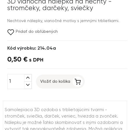
3D vianočná nálepka na nechty -
stromčeky, darčeky, sviečky
Nechtové nálepky, vianočné motívy s jemnými trblietkami.
Pridať do obľúbených
Kód výrobku: 214.04a
0,50 €
s DPH
expand_less
Vložiť do košíka
expand_more
Samolepiaca 3D ozdoba s trblietajúcimi tvarmi -
stromček, sviečka, darček, veniec, hviezda a zvonček.
Nálepku je možné ľahko skombinovať s inými ozdobami a
vytvoriť tak neopakovateľné zdobenia. Možná aplikácia