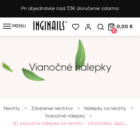
Pri objednávke nad 33€ doručenie zdarma
MENU
0,00 €
0
Vianočné nálepky
Nechty
>
Zdobenie nechtov
>
Nálepky na nechty
>
Vianočné nálepky
>
3D vianočná nálepka na nechty - stromčeky, darč...