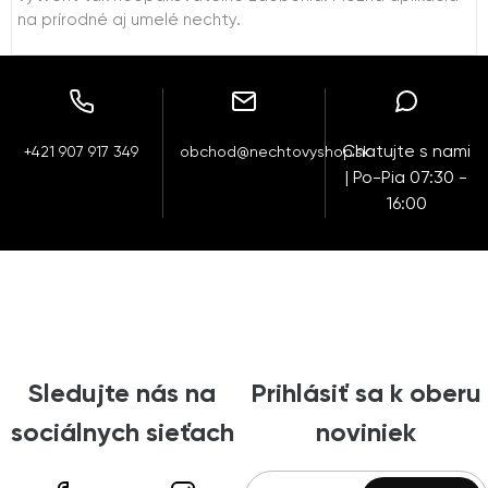
na prírodné aj umelé nechty.
Chatujte s nami
+421 907 917 349
obchod@nechtovyshop.sk
| Po-Pia 07:30 -
16:00
Sledujte nás na
Prihlásiť sa k oberu
sociálnych sieťach
noviniek