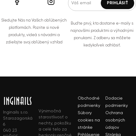
Sledujte Nás na Vašich obľúbených
Buďte prvý, kto dostane e-maily s
platformách. Pozrite si nové
najnovšími produktmi a výhodnými
produkty, videá s návodmi a
ponukami. Z odberu sa môžete
zdieľajte svoj obľúbený vzhľad
kedykoľvek odhlásiť.
Obchodné
Dodacie
podmienky
podmienky
Výnimočná
Inginails s.r.o.
Súbory
Ochrana
starostlivosť o
Starozagorská
cookies na
osobných
nechty, pokožku
6
stránke
údajov
a celé telo za
040 23
Prihlásenie
Stránka
bezkonkurenčné