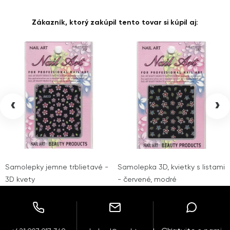
Zákazník, ktorý zakúpil tento tovar si kúpil aj:
‹
›
Samolepky jemne trblietavé -
Samolepka 3D, kvietky s listami
3D kvety
- červené, modré