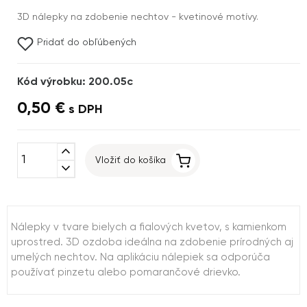
3D nálepky na zdobenie nechtov - kvetinové motívy.
Pridať do obľúbených
Kód výrobku: 200.05c
0,50 €
s DPH
expand_less
Vložiť do košíka
expand_more
Nálepky v tvare bielych a fialových kvetov, s kamienkom
uprostred. 3D ozdoba ideálna na zdobenie prírodných aj
umelých nechtov. Na aplikáciu nálepiek sa odporúča
používať pinzetu alebo pomarančové drievko.