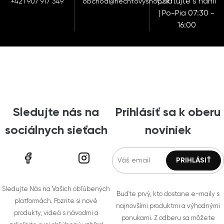
Chatujte s nami
+421 907 917 349
obchod@nechtovyshop.sk
| Po-Pia 07:30 -
16:00
Sledujte nás na
Prihlásiť sa k oberu
sociálnych sieťach
noviniek
Sledujte Nás na Vašich obľúbených
Buďte prvý, kto dostane e-maily s
platformách. Pozrite si nové
najnovšími produktmi a výhodnými
produkty, videá s návodmi a
ponukami. Z odberu sa môžete