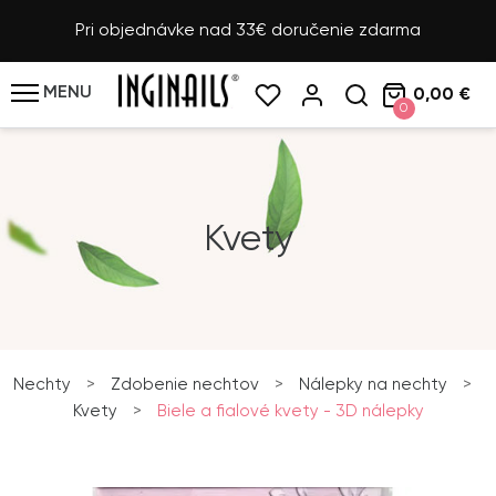
Pri objednávke nad 33€ doručenie zdarma
MENU
0,00 €
0
Kvety
Nechty
>
Zdobenie nechtov
>
Nálepky na nechty
>
Kvety
>
Biele a fialové kvety - 3D nálepky