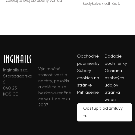
zdieľajte svoj obľúbený vzhľad
kedykoľvek odhlásiť.
Obchodné
Dodacie
podmienky
podmienky
Výnimočná
Inginails s.r.o.
Súbory
Ochrana
starostlivosť o
Starozagorská
cookies na
osobných
nechty, pokožku
6
stránke
údajov
a celé telo za
040 23
Prihlásenie
Stránka
bezkonkurenčné
KOŠICE
ceny už od roku
webu
2007
Odstúpiť od zmluvy
tu