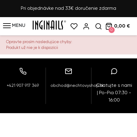
Pri objednávke nad 33€ doručenie zdarma
MENU
0,00 €
0
Opravte prosím nasledujúce chyby:
Produkt už nie je k dispozícii
Chatujte s nami
+421 907 917 349
obchod@nechtovyshop.sk
| Po-Pia 07:30 -
16:00