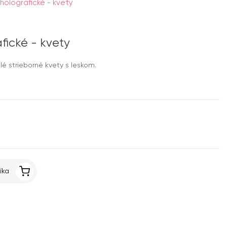
holografické - kvety
fické - kvety
é strieborné kvety s leskom.
íka