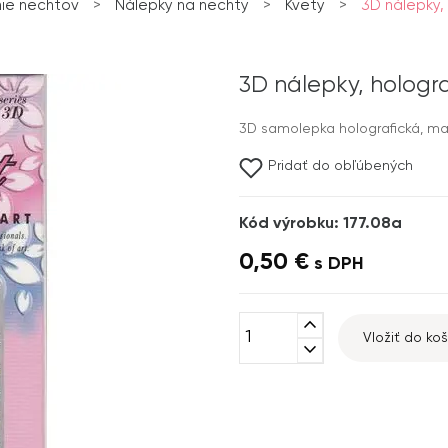
ie nechtov
>
Nálepky na nechty
>
Kvety
>
3D nálepky, 
3D nálepky, hologra
3D samolepka holografická, mal
Pridať do obľúbených
Kód výrobku: 177.08a
0,50 €
s DPH
expand_less
Vložiť do koš
expand_more