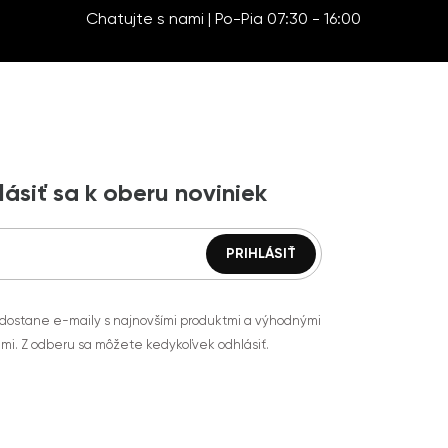
Chatujte s nami | Po-Pia 07:30 - 16:00
lásiť sa k oberu noviniek
 dostane e-maily s najnovšími produktmi a výhodnými
mi. Z odberu sa môžete kedykoľvek odhlásiť.