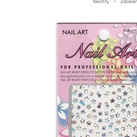
Nechty
>
Zdoben