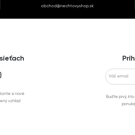
obchod@nechtovyshop.sk
 sieťach
Prih
zrite si nové
Buďte prvý, kto
bený vzhľad
ponuka