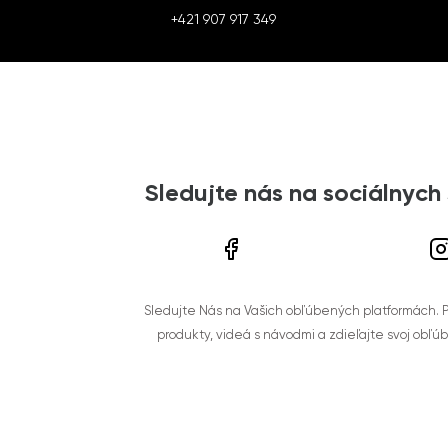
+421 907 917 349
Sledujte nás na sociálnych
Sledujte Nás na Vašich obľúbených platformách. Po
produkty, videá s návodmi a zdieľajte svoj obľú