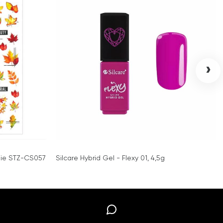
›
stie STZ-CS057
Silcare Hybrid Gel - Flexy 01, 4,5g