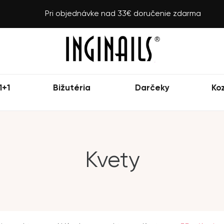
Pri objednávke nad 33€ doručenie zdarma
1+1
Bižutéria
Darčeky
Ko
Kvety