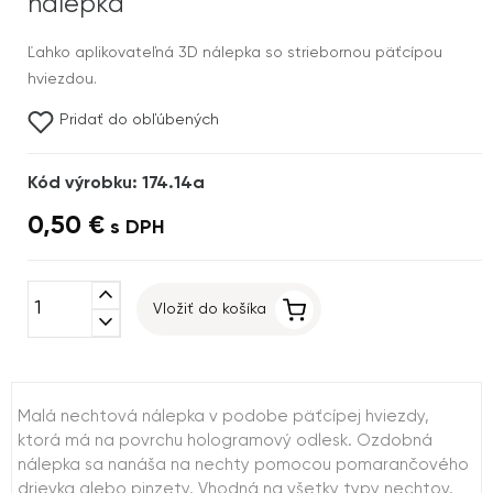
nálepka
Ľahko aplikovateľná 3D nálepka so striebornou päťcípou
hviezdou.
Pridať do obľúbených
Kód výrobku: 174.14a
0,50 €
s DPH
expand_less
Vložiť do košíka
expand_more
Malá nechtová nálepka v podobe päťcípej hviezdy,
ktorá má na povrchu hologramový odlesk. Ozdobná
nálepka sa nanáša na nechty pomocou pomarančového
drievka alebo pinzety. Vhodná na všetky typy nechtov.