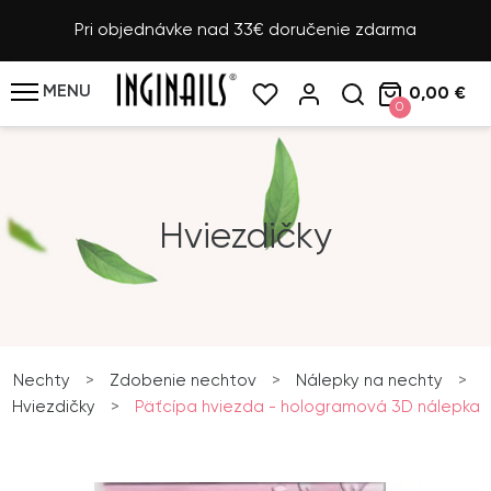
Pri objednávke nad 33€ doručenie zdarma
MENU
0,00 €
0
Hviezdičky
Nechty
>
Zdobenie nechtov
>
Nálepky na nechty
>
Hviezdičky
>
Päťcípa hviezda - hologramová 3D nálepka