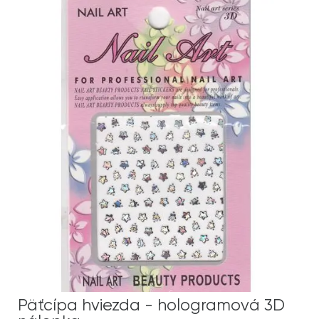
Päťcípa hviezda - hologramová 3D