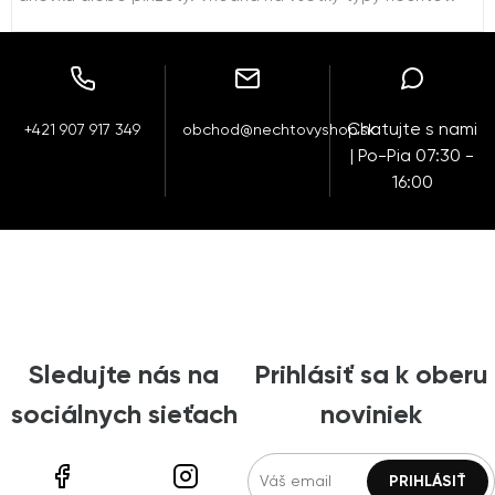
Chatujte s nami
+421 907 917 349
obchod@nechtovyshop.sk
| Po-Pia 07:30 -
16:00
Sledujte nás na
Prihlásiť sa k oberu
sociálnych sieťach
noviniek