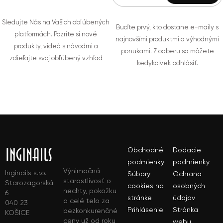
Sledujte Nás na Vašich obľúbených
Buďte prvý, kto dostane e-maily s
platformách. Pozrite si nové
najnovšími produktmi a výhodnými
produkty, videá s návodmi a
ponukami. Z odberu sa môžete
zdieľajte svoj obľúbený vzhľad
kedykoľvek odhlásiť.
Obchodné
Dodacie
podmienky
podmienky
Výnimočná
Inginails s.r.o.
Súbory
Ochrana
starostlivosť o
Starozagorská
cookies na
osobných
nechty, pokožku
6
stránke
údajov
a celé telo za
040 23
Prihlásenie
Stránka
bezkonkurenčné
KOŠICE
ceny už od roku
webu