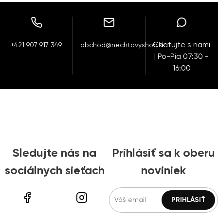
Chatujte s nami
+421 907 917 349
obchod@nechtovyshop.sk
| Po-Pia 07:30 -
16:00
Sledujte nás na
Prihlásiť sa k oberu
sociálnych sieťach
noviniek