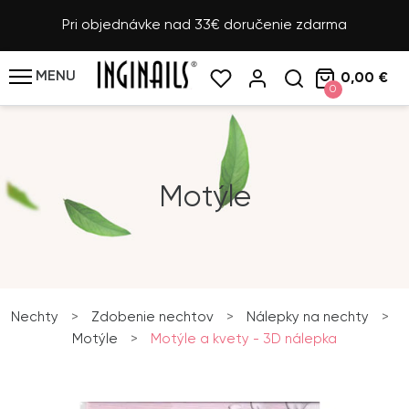
Pri objednávke nad 33€ doručenie zdarma
MENU
0,00 €
0
Motýle
Nechty
>
Zdobenie nechtov
>
Nálepky na nechty
>
Motýle
>
Motýle a kvety - 3D nálepka