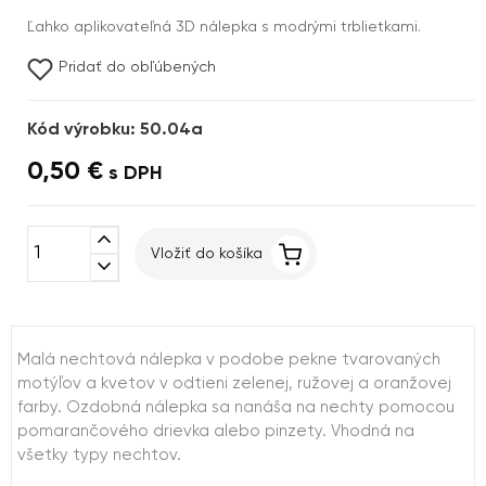
Ľahko aplikovateľná 3D nálepka s modrými trblietkami.
Pridať do obľúbených
Kód výrobku: 50.04a
0,50 €
s DPH
expand_less
Vložiť do košíka
expand_more
Malá nechtová nálepka v podobe pekne tvarovaných
motýľov a kvetov v odtieni zelenej, ružovej a oranžovej
farby. Ozdobná nálepka sa nanáša na nechty pomocou
pomarančového drievka alebo pinzety. Vhodná na
všetky typy nechtov.