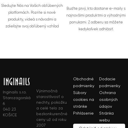
Sledujte Nás na Vašich obľúbených
Buďte prvý, kto dostane e-maily s
platformách. Pozrite si nové
najnovšími produktmi a výhodnými
produkty, videá s návodmi a
ponukami. Z odberu sa môžete
zdieľajte svoj obľúbený vzhľad
kedykoľvek odhlásiť.
Obchodné
Dodacie
podmienky
podmienky
Výnimočná
Inginails s.r.o.
Súbory
Ochrana
starostlivosť o
Starozagorská
cookies na
osobných
nechty, pokožku
6
stránke
údajov
a celé telo za
040 23
Prihlásenie
Stránka
bezkonkurenčné
KOŠICE
ceny už od roku
webu
2007