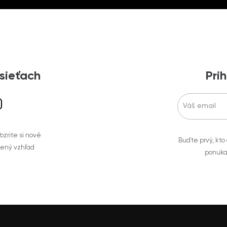
 sieťach
Prih
zrite si nové
Buďte prvý, kto
bený vzhľad
ponuka