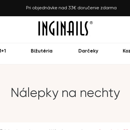
Pri objednávke nad 33€ doručenie zdarma
1+1
Bižutéria
Darčeky
Ko
Nálepky na nechty