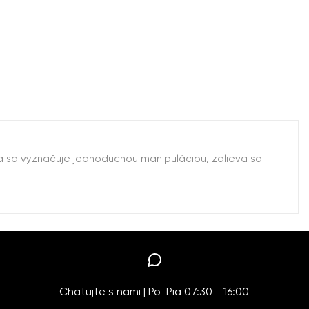
 sa vyznačuje jednoduchou manipuláciou, zalieva sa
Chatujte s nami | Po-Pia 07:30 - 16:00