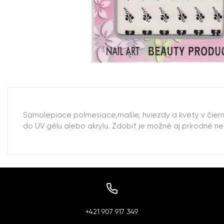
Samolepiace polmesiace,mašle, hviezdy a kvety v čier
do UV gélu alebo akrylu. Zdobiť je možné aj prírodné ne
+421 907 917 349