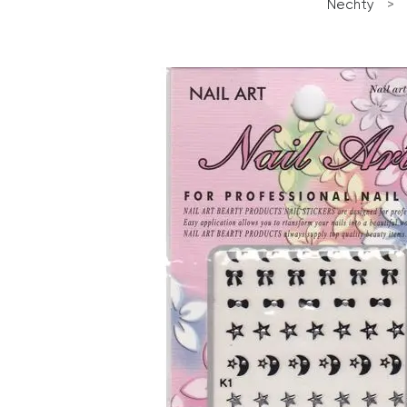
Nechty
>