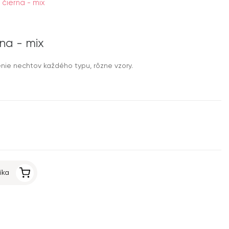
čierna - mix
na - mix
ie nechtov každého typu, rôzne vzory.
íka