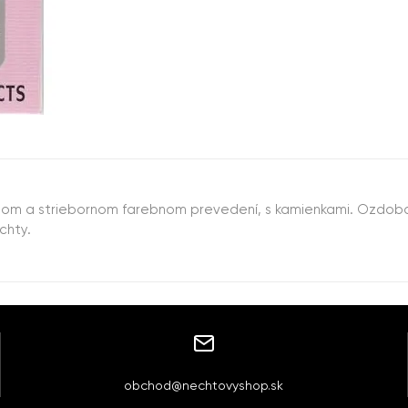
nom a striebornom farebnom prevedení, s kamienkami. Ozdoba
chty.
obchod@nechtovyshop.sk