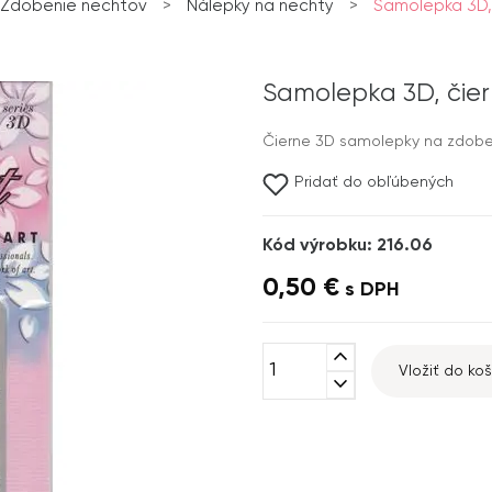
Zdobenie nechtov
>
Nálepky na nechty
>
Samolepka 3D, 
Samolepka 3D, čier
Čierne 3D samolepky na zdoben
Pridať do obľúbených
Kód výrobku: 216.06
0,50 €
s DPH
expand_less
Vložiť do koš
expand_more