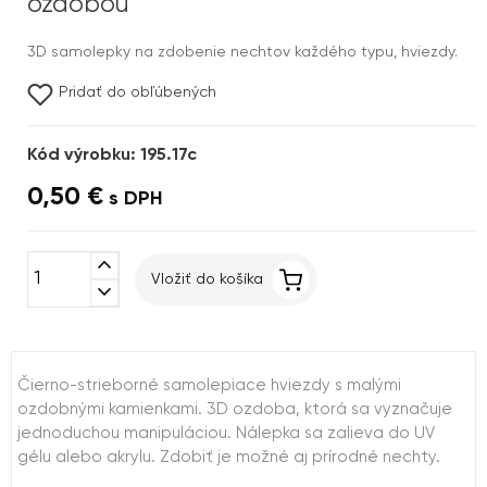
ozdobou
3D samolepky na zdobenie nechtov každého typu, hviezdy.
Pridať do obľúbených
Kód výrobku: 195.17c
0,50 €
s DPH
expand_less
Vložiť do košíka
expand_more
Čierno-strieborné samolepiace hviezdy s malými
ozdobnými kamienkami. 3D ozdoba, ktorá sa vyznačuje
jednoduchou manipuláciou. Nálepka sa zalieva do UV
gélu alebo akrylu. Zdobiť je možné aj prírodné nechty.