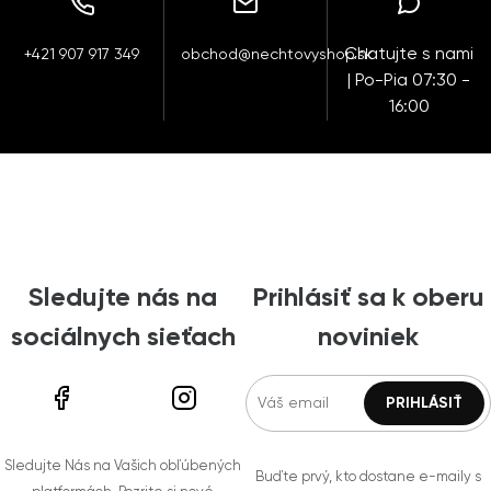
Chatujte s nami
+421 907 917 349
obchod@nechtovyshop.sk
| Po-Pia 07:30 -
16:00
Sledujte nás na
Prihlásiť sa k oberu
sociálnych sieťach
noviniek
Sledujte Nás na Vašich obľúbených
Buďte prvý, kto dostane e-maily s