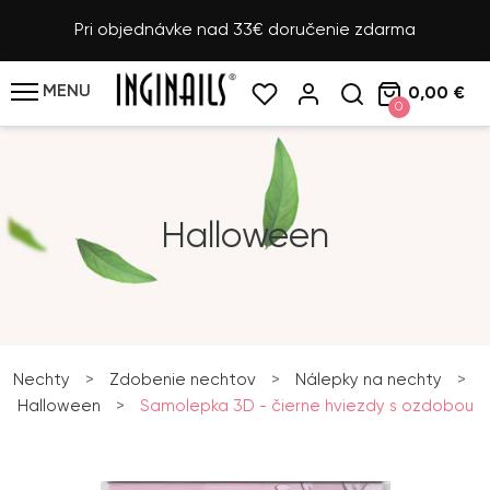
Pri objednávke nad 33€ doručenie zdarma
MENU
0,00 €
0
Halloween
Nechty
>
Zdobenie nechtov
>
Nálepky na nechty
>
Halloween
>
Samolepka 3D - čierne hviezdy s ozdobou