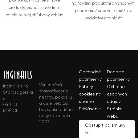
platformách. Pozrite si nové
najnovšími produktmi a výhodnými
produkty, videá s návodmi a
ponukami. Z odberu sa môžete
zdieľajte svoj obľúbený vzhľad
kedykoľvek odhlásiť.
Obchodné
Dodacie
podmienky
podmienky
Výnimočná
Inginails s.r.o.
Súbory
Ochrana
starostlivosť o
Starozagorská
cookies na
osobných
nechty, pokožku
6
stránke
údajov
a celé telo za
040 23
Prihlásenie
Stránka
bezkonkurenčné
KOŠICE
ceny už od roku
webu
2007
Odstúpiť od zmluvy
tu